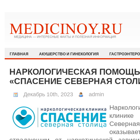
ГЛАВНАЯ
АКУШЕРСТВО И ГИНЕКОЛОГИЯ
ГАСТРОЭНТЕР
ЗДОРОВЫЙ ОБРАЗ ЖИЗНИ
ИММУНОЛОГИЯ И АЛЛЕРГОЛОГИЯ
НАРКОЛОГИЧЕСКАЯ ПОМОЩЬ 
КАРДИОЛОГИЯ
МЕДИЦИНА И ОБЩЕСТВО
НЕВРОЛОГИЯ И
«СПАСЕНИЕ СЕВЕРНАЯ СТОЛ
ОФТАЛЬМОЛОГИЯ
ПЕДИАТРИЯ
ПСИХИАТРИЯ И ПСИХОЛ
Декабрь 10th, 2023
admin
РЕВМАТОЛОГИЯ И НЕФРОЛОГИЯ
СЕКСОЛОГИЯ
СТОМАТО
Нарколог
ХИРУРГИЯ
ЭКСТРЕННАЯ МЕДИЦИНА
ЭНДОКРИНОЛОГИЯ
клини
Север
оказыв