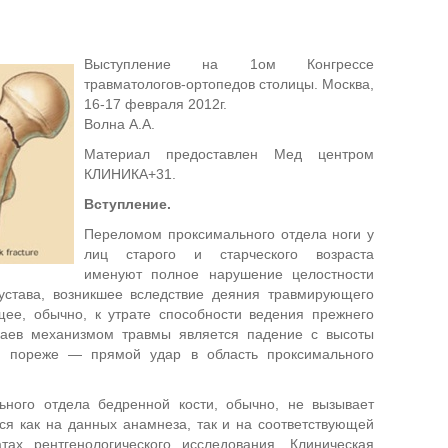
Выступление на 1ом Конгрессе
травматологов-ортопедов столицы. Москва,
16-17 февраля 2012г.
Волна А.А.
Материал предоставлен Мед центром
КЛИНИКА+31.
Вступление.
Переломом проксимального отдела ноги у
лиц старого и старческого возраста
именуют полное нарушение целостности
сустава, возникшее вследствие деяния травмирующего
щее, обычно, к утрате способности ведения прежнего
чаев механизмом травмы является падение с высоты
но пореже — прямой удар в область проксимального
ьного отдела бедренной кости, обычно, не вызывает
ся как на данных анамнеза, так и на соответствующей
тах рентгенологического исследования. Клиническая