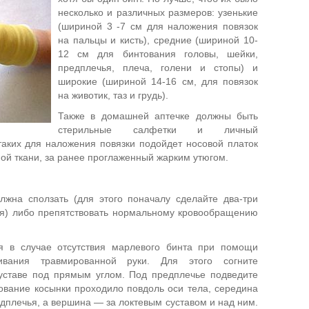
несколько и различных размеров: узенькие
(шириной 3 -7 см для наложения повязок
на пальцы и кисть), средние (шириной 10-
12 см для бинтования головы, шейки,
предплечья, плеча, голени и стопы) и
широкие (шириной 14-16 см, для повязок
на животик, таз и грудь).
Также в домашней аптечке должны быть
стерильные салфетки и личный
таких для наложения повязки подойдет носовой платок
ной ткани, за ранее проглаженный жарким утюгом.
лжна сползать (для этого поначалу сделайте два-три
ия) либо препятствовать нормальному кровообращению
я в случае отсутствия марлевого бинта при помощи
вания травмированной руки. Для этого согните
суставе под прямым углом. Под предплечье подведите
нование косынки проходило повдоль оси тела, середина
дплечья, а вершина — за локтевым суставом и над ним.