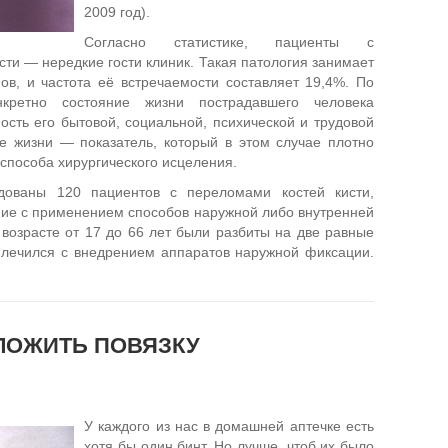
2009 год).
Согласно статистике, пациенты с
ти — нередкие гости клиник. Такая патология занимает
ов, и частота её встречаемости составляет 19,4%. По
нкретно состояние жизни пострадавшего человека
сть его бытовой, социальной, психической и трудовой
е жизни — показатель, который в этом случае плотно
способа хирургического исцеления.
ованы 120 пациентов с переломами костей кисти,
ие с применением способов наружной либо внутренней
возрасте от 17 до 66 лет были разбиты на две равные
о лечился с внедрением аппаратов наружной фиксации.
ЛОЖИТЬ ПОВЯЗКУ
У каждого из нас в домашней аптечке есть
хотя бы один бинт. Но лучше, чтоб их было