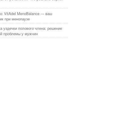
с VitAdel MenoBalance — ваш
к при менопаузе
а уздечки полового члена: решение
й проблемы у мужчин