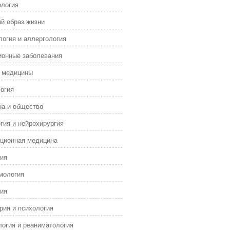
ология
й образ жизни
огия и аллергология
ионные заболевания
я медицины
огия
а и общество
гия и нейрохирургия
ционная медицина
ия
мология
ия
рия и психология
огия и реаниматология