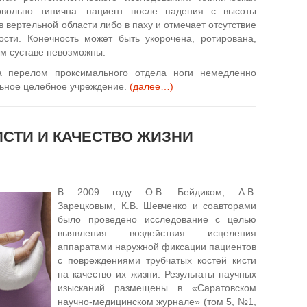
вольно типична: пациент после падения с высоты
в вертельной области либо в паху и отмечает отсутствие
ости. Конечность может быть укорочена, ротирована,
м суставе невозможны.
 перелом проксимального отдела ноги немедленно
ьное целебное учреждение.
(далее…)
ИСТИ И КАЧЕСТВО ЖИЗНИ
В 2009 году О.В. Бейдиком, А.В.
Зарецковым, К.В. Шевченко и соавторами
было проведено исследование с целью
выявления воздействия исцеления
аппаратами наружной фиксации пациентов
с повреждениями трубчатых костей кисти
на качество их жизни. Результаты научных
изысканий размещены в «Саратовском
научно-медицинском журнале» (том 5, №1,