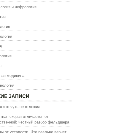
логия и нефрология
гия
логия
ология
я
ология
я
ная медицина
нология
ИЕ ЗАПИСИ
а это чуть не отложил
тная скорая отличается от
ственной: честный разбор фельдшера
ы от усталости. Что реально вернет