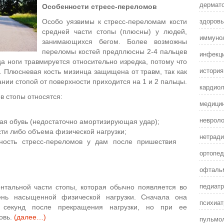
дермат
Особенности стресс-переломов
здоровы
Особо уязвимы к стресс-переломам кости
средней части стопы (плюсны) у людей,
иммунол
занимающихся бегом. Более возможны
переломы костей предплюсны 2-4 пальцев
инфекц
ца ноги травмируется относительно изредка, потому что
истори
. Плюсневая кость мизинца защищена от травм, так как
нии стопой от поверхности приходится на 1 и 2 пальцы.
кардиол
в стопы относятся:
медицин
невроло
ая обувь (недостаточно амортизирующая удар);
сти либо объема физической нагрузки;
нетради
ность стресс-переломов у дам после пришествия
ортопед
офталь
педиатр
тальной части стопы, которая обычно появляется во
нь насыщенной физической нагрузки. Сначала она
психиат
х секунд после прекращения нагрузки, но при ее
овь.
(далее…)
пульмол