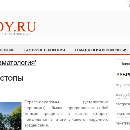
КОЛОГИЯ
ГАСТРОЭНТЕРОЛОГИЯ
ГЕМАТОЛОГИЯ И ОНКОЛОГИЯ
НОЛОГИЯ И АЛЛЕРГОЛОГИЯ
ИНФЕКЦИОННЫЕ ЗАБОЛЕВАНИЯ
вматология’
ЩЕСТВО
НЕВРОЛОГИЯ И НЕЙРОХИРУРГИЯ
НЕТРАДИЦИОННАЯ
РУБР
 СТОПЫ
ПСИХИАТРИЯ И ПСИХОЛОГИЯ
ПУЛЬМОЛОГИЯ И РЕАНИМАТОЛО
акушерс
СЕКСОЛОГИЯ
СТОМАТОЛОГИЯ
ТРАВМАТОЛОГИЯ
УРОЛОГ
Без руб
ИНА
ЭНДОКРИНОЛОГИЯ
Стресс-переломы (усталостные
гастроэ
переломы), обычно, представляют собой
гематол
мелкие трещинкы в костях, которые
появляются в итоге лишнего наружного
генетик
воздействия.