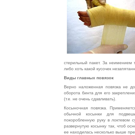
стерильный пакет. За неимением 
либо хоть какой кусочек незапятан
Виды главных повязок
Верно наложенная повязка не до
оборота бинта для его закреплен
(т.е. не очень сдавливать).
Косыночная повязка. Применяетс
обычной косынки для подвеши
покоробленную руку в локтевом 
развернутую косынку так, чтоб ос
ее находилась несколько выше пре