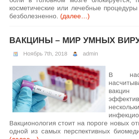
боли в головном мозге блокируется, 
косметические или лечебные процедуры 
безболезненно.
(далее…)
ВАКЦИНЫ – МИР УМНЫХ ВИР
Ноябрь 7th, 2018
admin
В нас
насчиты
вакцин
эффекти
нескол
инфекцио
Вакционология стоит на пороге новых от
одной из самых перспективных биомеди