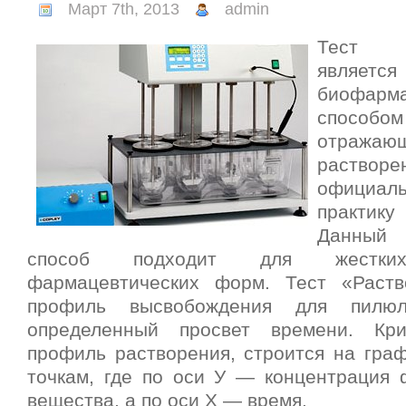
Март 7th, 2013
admin
Тест «
является
биофарма
способом
отража
раств
официа
практик
Данный
способ подходит для жестких
фармацевтических форм. Тест «Раств
профиль высвобождения для пилю
определенный просвет времени. Кр
профиль растворения, строится на граф
точкам, где по оси У — концентрация 
вещества, а по оси Х — время.