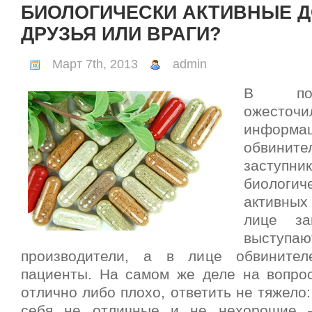
БИОЛОГИЧЕСКИ АКТИВНЫЕ Д
ДРУЗЬЯ ИЛИ ВРАГИ?
Март 7th, 2013
admin
В пос
ожесточи
информац
обви
засту
биолог
активных 
лице за
выст
производители, а в лице обвините
пациенты. На самом же деле на вопро
отлично либо плохо, ответить не тяжело
себя не отличные и не нехорошие 