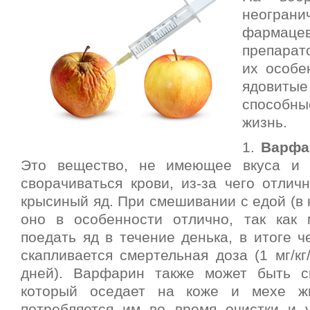
неограни
фармацев
препарато
их особе
ядовит
способны
жизнь.
1.
Варфа
Это вещество, не имеющее вкуса и 
сворачиваться крови, из-за чего отлич
крысиный яд. При смешивании с едой (в 
оно в особенности отлично, так как
поедать яд в течение денька, в итоге ч
скапливается смертельная доза (1 мг/кг
дней). Варфарин также может быть с
который оседает на коже и мехе ж
потребляется им во время очистки и 