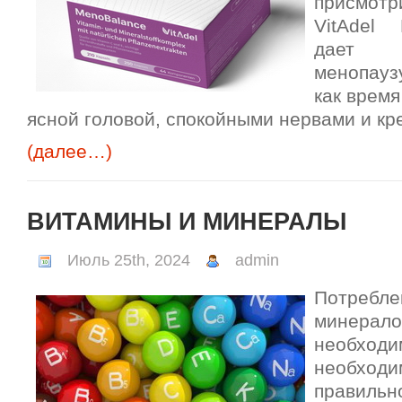
присмотр
VitAdel
дает 
менопаузу
как время
ясной головой, спокойными нервами и кр
(далее…)
ВИТАМИНЫ И МИНЕРАЛЫ
Июль 25th, 2024
admin
Потребл
минерало
необход
необ
правильн