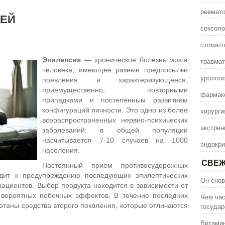
ревмато
ИЕЙ
сексоло
стомато
Эпилепсия
— хроническое болезнь мозга
травмат
человека, имеющее разные предпосылки
урологи
появления и характеризующееся,
приемущественно, повторными
фармак
припадками и постепенным развитием
конфигураций личности. Это одно из более
хирурги
всераспространенных нервно-психических
экстрен
заболеваний: в общей популяции
насчитывается 7-10 случаев на 1000
эндокри
населения.
СВЕЖ
Постоянный прием противосудорожных
одит к предупреждению последующих эпилептических
Он снов
ациентов. Выбор продукта находится в зависимости от
и вероятных побочных эффектов. В течение последних
Чем час
таны средства второго поколения, которые отличаются
государ
Витамин