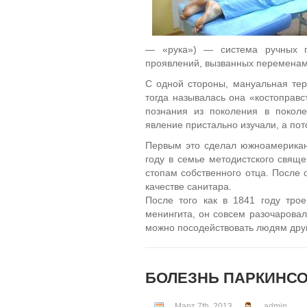
— «рука») — система ручных п
проявлений, вызванных переменами
С одной стороны, мануальная те
тогда называлась она «костоправс
познания из поколения в покол
явление пристально изучали, а по
Первым это сделал южноамерикан
году в семье методистского свяще
стопам собственного отца. После 
качестве санитара.
После того как в 1841 году тро
менингита, он совсем разочаровал
можно посодействовать людям дру
БОЛЕЗНЬ ПАРКИНС
Март 7th, 2013
admin