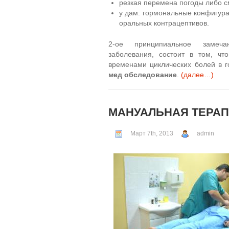
резкая перемена погоды либо с
у дам: гормональные конфигур
оральных контрацептивов.
2-ое принципиальное замеча
заболевания, состоит в том, чт
временами циклических болей в г
мед обследование
.
(далее…)
МАНУАЛЬНАЯ ТЕРА
Март 7th, 2013
admin