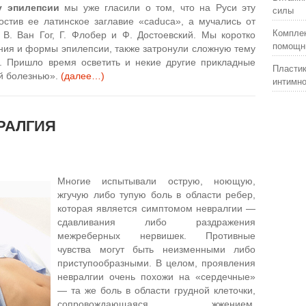
у эпилепсии
мы уже гласили о том, что на Руси эту
силы
остив ее латинское заглавие «caduca», а мучались от
Комплек
 В. Ван Гог, Г. Флобер и Ф. Достоевский. Мы коротко
помощни
ния и формы эпилепсии, также затронули сложную тему
. Пришло время осветить и некие другие прикладные
Пластик
ой болезнью».
(далее…)
интимно
РАЛГИЯ
Многие испытывали острую, ноющую,
жгучую либо тупую боль в области ребер,
которая является симптомом невралгии —
сдавливания либо раздражения
межреберных нервишек. Противные
чувства могут быть неизменными либо
приступообразными. В целом, проявления
невралгии очень похожи на «сердечные»
— та же боль в области грудной клеточки,
сопровождающаяся жжением,