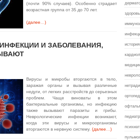
дермат
(почти 90% случаев). Особенно страдает
возрастная группа от 35 до 70 лет.
здоровы
(далее…)
иммунол
инфекц
истори
ИНФЕКЦИИ И ЗАБОЛЕВАНИЯ,
ЫВАЮТ
кардиол
медицин
невроло
Вирусы и микробы вторгаются в тело,
нетради
заражая органы и вызывая различные
недуги, от легких расстройств до серьезных
ортопед
проблем. Чаще виноваты в этом
бактериальные организмы, но инфекцию
офталь
также вызывают паразиты и грибы.
педиатр
Неврологические инфекции возникают,
когда эти вирусы и микроорганизмы
психиат
вторгаются в нервную систему.
(далее…)
пульмол