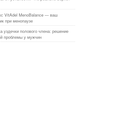
с VitAdel MenoBalance — ваш
к при менопаузе
а уздечки полового члена: решение
й проблемы у мужчин