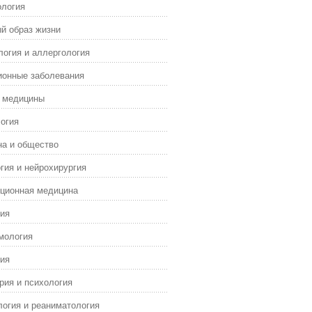
ология
й образ жизни
огия и аллергология
ионные заболевания
я медицины
огия
а и общество
гия и нейрохирургия
ционная медицина
ия
мология
ия
рия и психология
огия и реаниматология