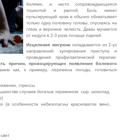
болями, и часто сопровождающееся
тошнотой и рвотой. Боль имеет
пульсирующий нрав и обычно обхватывает
только одну половину головы, спускаясь на
глаза и верхнюю челюсть. Дамы мучаются
от недуга в 2-3 раза почаще парней.
Исцеление мигрени
складывается из 2-ух
направлений: купирования приступа и
проведения профилактической терапии.
ать причин, провоцирующих появление болевого
ким как, к примеру, перемена погоды, готовиться
ряжение, стрессы
шинстве случаев богатые тирамином: сыр, шоколад,
е)
я (в особенности небезопасны красноватое вино,
 свет