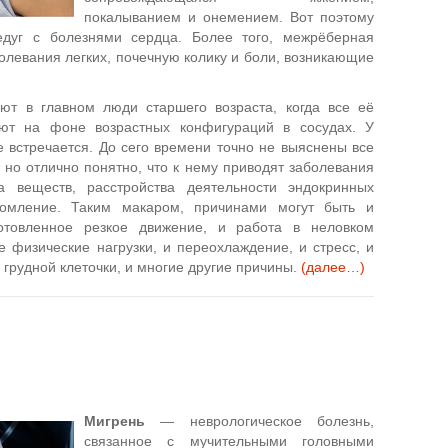
покалыванием и онемением. Вот поэтому
дуг с болезнями сердца. Более того, межрёберная
олевания легких, почечную колику и боли, возникающие
ют в главном люди старшего возраста, когда все её
уют на фоне возрастных конфигураций в сосудах. У
 встречается. До сего времени точно не выяснены все
но отлично понятно, что к нему приводят заболевания
а веществ, расстройства деятельности эндокринных
томление. Таким макаром, причинами могут быть и
готовленное резкое движение, и работа в неловком
е физические нагрузки, и переохлаждение, и стресс, и
 грудной клеточки, и многие другие причины.
(далее…)
Мигрень
— неврологическое болезнь,
связанное с мучительными головными