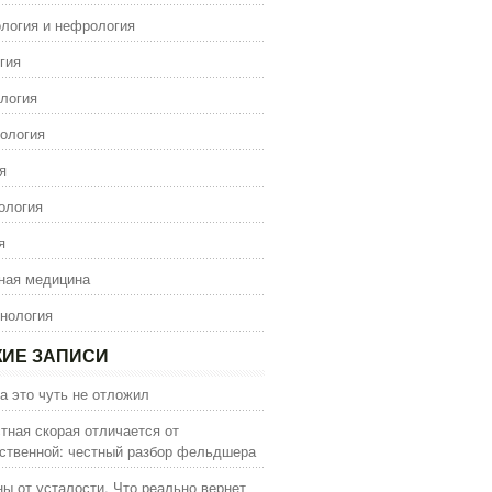
логия и нефрология
гия
логия
ология
я
ология
я
ная медицина
нология
ИЕ ЗАПИСИ
а это чуть не отложил
тная скорая отличается от
ственной: честный разбор фельдшера
ы от усталости. Что реально вернет