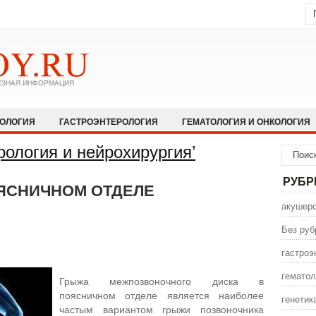
КОЛОГИЯ
ГАСТРОЭНТЕРОЛОГИЯ
ГЕМАТОЛОГИЯ И ОНКОЛОГИЯ
НОЛОГИЯ И АЛЛЕРГОЛОГИЯ
ИНФЕКЦИОННЫЕ ЗАБОЛЕВАНИЯ
рология и нейрохирургия’
ЩЕСТВО
НЕВРОЛОГИЯ И НЕЙРОХИРУРГИЯ
НЕТРАДИЦИОННАЯ
РУБР
ЯСНИЧНОМ ОТДЕЛЕ
ПСИХИАТРИЯ И ПСИХОЛОГИЯ
ПУЛЬМОЛОГИЯ И РЕАНИМАТОЛО
акушерс
СЕКСОЛОГИЯ
СТОМАТОЛОГИЯ
ТРАВМАТОЛОГИЯ
УРОЛОГ
Без руб
ИНА
ЭНДОКРИНОЛОГИЯ
гастроэ
гематол
Грыжа межпозвоночного диска в
поясничном отделе является наиболее
генетик
частым вариантом грыжи позвоночника