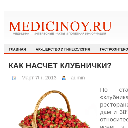
ГЛАВНАЯ
АКУШЕРСТВО И ГИНЕКОЛОГИЯ
ГАСТРОЭНТЕР
ЗДОРОВЫЙ ОБРАЗ ЖИЗНИ
ИММУНОЛОГИЯ И АЛЛЕРГОЛОГИЯ
КАК НАСЧЕТ КЛУБНИЧКИ?
КАРДИОЛОГИЯ
МЕДИЦИНА И ОБЩЕСТВО
НЕВРОЛОГИЯ И
Март 7th, 2013
admin
ОФТАЛЬМОЛОГИЯ
ПЕДИАТРИЯ
ПСИХИАТРИЯ И ПСИХОЛ
По стат
РЕВМАТОЛОГИЯ И НЕФРОЛОГИЯ
СЕКСОЛОГИЯ
СТОМАТО
«клубник
ХИРУРГИЯ
ЭКСТРЕННАЯ МЕДИЦИНА
ЭНДОКРИНОЛОГИЯ
рестора
дам и 38
относитес
всем эт