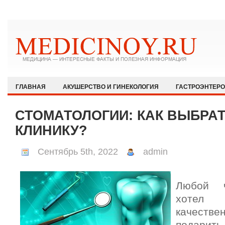
ГЛАВНАЯ
АКУШЕРСТВО И ГИНЕКОЛОГИЯ
ГАСТРОЭНТЕР
ЗДОРОВЫЙ ОБРАЗ ЖИЗНИ
ИММУНОЛОГИЯ И АЛЛЕРГОЛОГИЯ
СТОМАТОЛОГИИ: КАК ВЫБРА
КАРДИОЛОГИЯ
МЕДИЦИНА И ОБЩЕСТВО
НЕВРОЛОГИЯ И
КЛИНИКУ?
ОФТАЛЬМОЛОГИЯ
ПЕДИАТРИЯ
ПСИХИАТРИЯ И ПСИХОЛ
Сентябрь 5th, 2022
admin
РЕВМАТОЛОГИЯ И НЕФРОЛОГИЯ
СЕКСОЛОГИЯ
СТОМАТО
ХИРУРГИЯ
ЭКСТРЕННАЯ МЕДИЦИНА
ЭНДОКРИНОЛОГИЯ
Любой ч
хотел
качеств