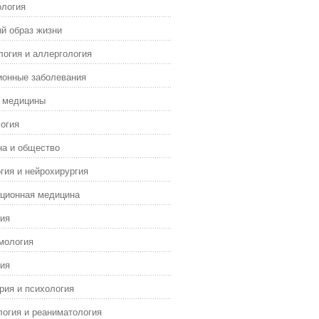
ология
й образ жизни
огия и аллергология
ионные заболевания
я медицины
огия
а и общество
гия и нейрохирургия
ционная медицина
ия
мология
ия
рия и психология
огия и реаниматология