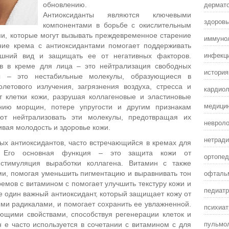
дермат
обновлению.
Антиоксиданты являются ключевыми
здоровы
компонентами в борьбе с окислительным
и, которые могут вызывать преждевременное старение
иммунол
ние крема с антиоксидантами помогает поддерживать
инфекц
ешний вид и защищать ее от негативных факторов.
в в креме для лица – это нейтрализация свободных
истори
ы – это нестабильные молекулы, образующиеся в
олетового излучения, загрязнения воздуха, стресса и
кардиол
т клетки кожи, разрушая коллагеновые и эластиновые
медицин
ению морщин, потере упругости и другим признакам
ают нейтрализовать эти молекулы, предотвращая их
невроло
ивая молодость и здоровье кожи.
нетради
ых антиоксидантов, часто встречающийся в кремах для
 Его основная функция – это защита кожи от
ортопед
 стимуляция выработки коллагена. Витамин c также
офталь
и, помогая уменьшить пигментацию и выравнивать тон
ремов с витамином c помогает улучшить текстуру кожи и
педиатр
е один важный антиоксидант, который защищает кожу от
ми радикалами, и помогает сохранить ее увлажненной.
психиат
ющими свойствами, способствуя регенерации клеток и
пульмол
 e часто используется в сочетании с витамином c для