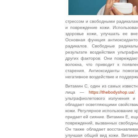
стрессом и свободными радикалам
и повреждение кожи. Использова
здоровье кожи, улучшать ее вн
Основная функция антиоксиданто
радикалов. Свободные радикал
результате воздействия ультрафи
других факторов. Они повреждаю
волокна, что приводит к появл
старения. Антиоксиданты помог
негативное воздействие и поддерж
Витамин С, один из самых известн
лица —
https://thebodyshop.ua/
.
ультрафиолетового излучения и
обладает осветляющими свойствам
кожи. Регулярное использование к
придает ей сияние. Витамин Е, ещ
повреждений, вызванных свободны
Он также обладает восстанавлива
улучшая общий вид кожи. Витамин