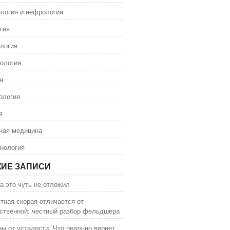
логия и нефрология
гия
логия
ология
я
ология
я
ная медицина
нология
ИЕ ЗАПИСИ
а это чуть не отложил
тная скорая отличается от
ственной: честный разбор фельдшера
ы от усталости. Что реально вернет