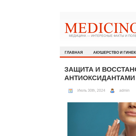
ГЛАВНАЯ
АКУШЕРСТВО И ГИНЕ
ЗДОРОВЫЙ ОБРАЗ ЖИЗНИ
ИММУ
ЗАЩИТА И ВОССТАН
КАРДИОЛОГИЯ
МЕДИЦИНА И ОБ
АНТИОКСИДАНТАМИ
ОФТАЛЬМОЛОГИЯ
ПЕДИАТРИЯ
Июль 30th, 2024
admin
РЕВМАТОЛОГИЯ И НЕФРОЛОГИЯ
ХИРУРГИЯ
ЭКСТРЕННАЯ МЕДИЦ