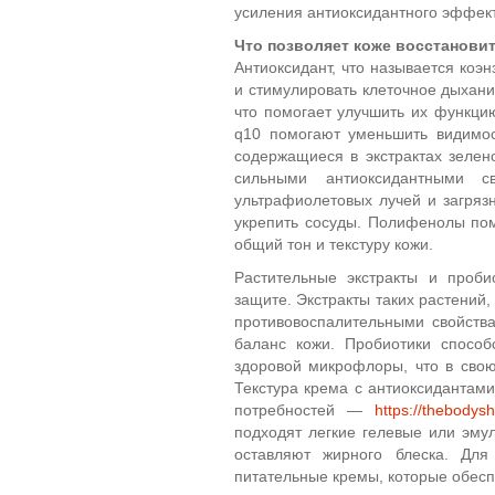
усиления антиоксидантного эффект
Что позволяет коже восстановит
Антиоксидант, что называется коэ
и стимулировать клеточное дыхани
что помогает улучшить их функци
q10 помогают уменьшить видимос
содержащиеся в экстрактах зелено
сильными антиоксидантными с
ультрафиолетовых лучей и загряз
укрепить сосуды. Полифенолы по
общий тон и текстуру кожи.
Растительные экстракты и проби
защите. Экстракты таких растений
противовоспалительными свойств
баланс кожи. Пробиотики спосо
здоровой микрофлоры, что в сво
Текстура крема с антиоксидантами
потребностей —
https://thebodys
подходят легкие гелевые или эму
оставляют жирного блеска. Дл
питательные кремы, которые обесп