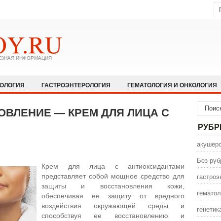
КОЛОГИЯ
ГАСТРОЭНТЕРОЛОГИЯ
ГЕМАТОЛОГИЯ И ОНКОЛОГИЯ
НОЛОГИЯ И АЛЛЕРГОЛОГИЯ
ИНФЕКЦИОННЫЕ ЗАБОЛЕВАНИЯ
ОВЛЕНИЕ — КРЕМ ДЛЯ ЛИЦА С
ЩЕСТВО
НЕВРОЛОГИЯ И НЕЙРОХИРУРГИЯ
НЕТРАДИЦИОННАЯ
РУБР
ПСИХИАТРИЯ И ПСИХОЛОГИЯ
ПУЛЬМОЛОГИЯ И РЕАНИМАТОЛО
акушерс
СЕКСОЛОГИЯ
СТОМАТОЛОГИЯ
ТРАВМАТОЛОГИЯ
УРОЛОГ
Без руб
Крем для лица с антиоксидантами
ИНА
ЭНДОКРИНОЛОГИЯ
гастроэ
представляет собой мощное средство для
защиты и восстановления кожи,
гематол
обеспечивая ее защиту от вредного
воздействия окружающей среды и
генетик
способствуя ее восстановлению и