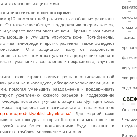
а и увеличения защиты кожи.
ревмато
ся и очиститься в ночное время
сексоло
нзим q10, помогает нейтрализовать свободные радикалы
е. Он также способствует поддержанию энергии клеток,
стомато
ю и ускоряет восстановление кожи. Кремы с коэнзимом
травмат
ть морщин и улучшить упругость кожи. Полифенолы,
го чая, винограда и других растений, также обладают
урологи
войствами. Они защищают кожу от воздействия
нений, а также помогают улучшить циркуляцию крови и
фармак
могают уменьшить воспаление и покраснение, улучшая
хирурги
отики также играют важную роль в антиоксидантной
экстрен
, как ромашка и календула, обладают успокаивающими и
эндокри
ами, помогая уменьшить раздражение и поддерживать
бствуют укреплению кожного барьера и поддержанию
СВЕЖ
ю очередь помогает улучшить защитные функции кожи.
 может варьироваться в зависимости от типа кожи и ее
Он снов
hop.ua/ru/produkty/oblichchya/krema/
. Для жирной кожи
Чем час
льсионные текстуры, которые быстро впитываются и не
государ
я сухой кожи более подходящими будут плотные и
ечивают глубокое увлажнение и питание.
Витамин