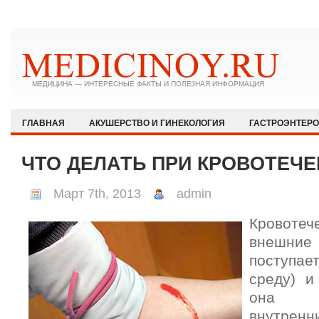
ГЛАВНАЯ
АКУШЕРСТВО И ГИНЕКОЛОГИЯ
ГАСТРОЭНТЕР
ЗДОРОВЫЙ ОБРАЗ ЖИЗНИ
ИММУНОЛОГИЯ И АЛЛЕРГОЛОГИЯ
ЧТО ДЕЛАТЬ ПРИ КРОВОТЕЧ
КАРДИОЛОГИЯ
МЕДИЦИНА И ОБЩЕСТВО
НЕВРОЛОГИЯ И
Март 7th, 2013
admin
ОФТАЛЬМОЛОГИЯ
ПЕДИАТРИЯ
ПСИХИАТРИЯ И ПСИХОЛ
Кровот
РЕВМАТОЛОГИЯ И НЕФРОЛОГИЯ
СЕКСОЛОГИЯ
СТОМАТО
внешни
ХИРУРГИЯ
ЭКСТРЕННАЯ МЕДИЦИНА
ЭНДОКРИНОЛОГИЯ
поступ
среду) и
она п
внутре