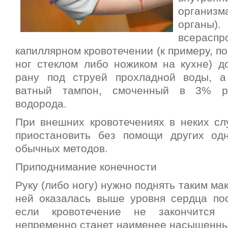
органи
органы
всераспр
капиллярном кровотечении (к примеру, по
ног стеклом либо ножиком на кухне) д
рану под струей прохладной воды, а
ватный тампон, смоченный в 3% ра
водорода.
При внешних кровотечениях в неких сл
приостановить без помощи других од
обычных методов.
Приподнимание конечности
Руку (либо ногу) нужно поднять таким ма
ней оказалась выше уровня сердца по
если кровотечение не закончится 
непременно станет наименее насыщенны