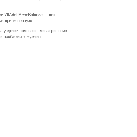
с VitAdel MenoBalance — ваш
к при менопаузе
а уздечки полового члена: решение
й проблемы у мужчин