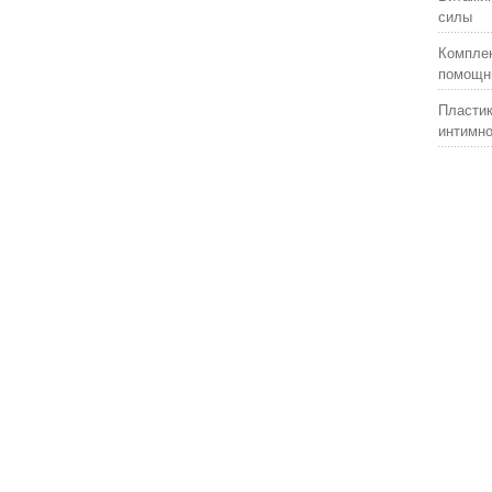
силы
Комплек
помощни
Пластик
интимно