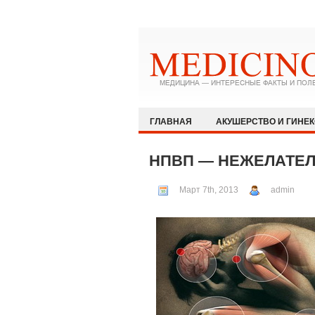
ГЛАВНАЯ
АКУШЕРСТВО И ГИНЕ
ЗДОРОВЫЙ ОБРАЗ ЖИЗНИ
ИММУ
НПВП — НЕЖЕЛАТЕ
КАРДИОЛОГИЯ
МЕДИЦИНА И ОБ
Март 7th, 2013
admin
ОФТАЛЬМОЛОГИЯ
ПЕДИАТРИЯ
РЕВМАТОЛОГИЯ И НЕФРОЛОГИЯ
ХИРУРГИЯ
ЭКСТРЕННАЯ МЕДИЦ