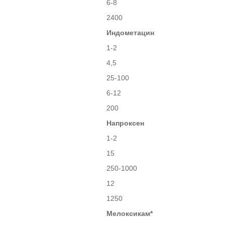
6-8
2400
Индометацин
1-2
4,5
25-100
6-12
200
Напроксен
1-2
15
250-1000
12
1250
Мелоксикам*