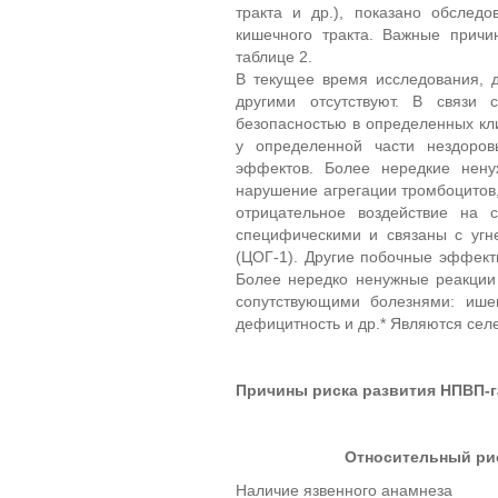
тракта и др.), показано обслед
кишечного тракта. Важные причи
таблице 2.
В текущее время исследования, 
другими отсутствуют. В связи 
безопасностью в определенных кл
у определенной части нездоров
эффектов. Более нередкие не
нарушение агрегации тромбоцитов
отрицательное воздействие на 
специфическими и связаны с угн
(ЦОГ-1). Другие побочные эффект
Более нередко ненужные реакции
сопутствующими болезнями: ишем
дефицитность и др.* Являются се
Причины риска развития НПВП-г
Относительный ри
Наличие язвенного анамнеза