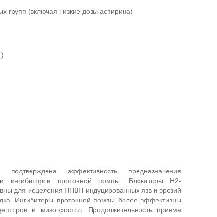
 групп (включая низкие дозы аспирина)
т)
в подтверждена эффективность предназначения
в и ингибиторов протонной помпы. Блокаторы Н2-
вны для исцеления НПВП-индуцированных язв и эрозий
лудка. Ингибиторы протонной помпы более эффективны
цепторов и мизопростол. Продолжительность приема