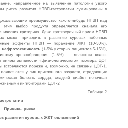
ование, направленное на выявление патологии узкого
ны риска развития НПВП-гастропатии суммированы в
доказывающие преимущество какого-нибудь НПВП над
с этим выбор продукта определяется сначала его
инических критериях. Даже краткосрочный прием НПВП
ых может приводить к развитию суровых побочных
нужные эффекты НПВП — поражение ЖКТ (10-50%),
,
нефротоксичность
(1-5% у старых пациентов 5-15%),
систему кровообращения (1-5%) — являются класс-
етением активности «физиологического» изомера ЦОГ
ы встречаются пореже и, возможно, не связаны ЦОГ-1.
 появляются у лиц приклонного возраста, страдающих
ическая болезнь сердца, сладкий диабет, почечная
лективными ингибиторами ЦОГ-2
Таблица 2
астропатии
Причины риска
ск развития суровых ЖКТ-осложнений