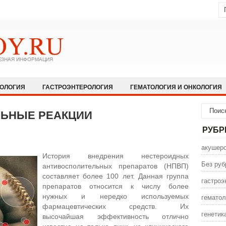
КОЛОГИЯ
ГАСТРОЭНТЕРОЛОГИЯ
ГЕМАТОЛОГИЯ И ОНКОЛОГИЯ
НОЛОГИЯ И АЛЛЕРГОЛОГИЯ
ИНФЕКЦИОННЫЕ ЗАБОЛЕВАНИЯ
ЛЬНЫЕ РЕАКЦИИ
ЩЕСТВО
НЕВРОЛОГИЯ И НЕЙРОХИРУРГИЯ
НЕТРАДИЦИОННАЯ
РУБР
ПСИХИАТРИЯ И ПСИХОЛОГИЯ
ПУЛЬМОЛОГИЯ И РЕАНИМАТОЛО
акушерс
История внедрения нестероидных
СЕКСОЛОГИЯ
СТОМАТОЛОГИЯ
ТРАВМАТОЛОГИЯ
УРОЛОГ
Без руб
антивосполительных препаратов (НПВП)
составляет более 100 лет. Данная группа
ИНА
ЭНДОКРИНОЛОГИЯ
гастроэ
препаратов относится к числу более
нужных и нередко используемых
гематол
фармацевтических средств. Их
генетик
высочайшая эффективность отлично