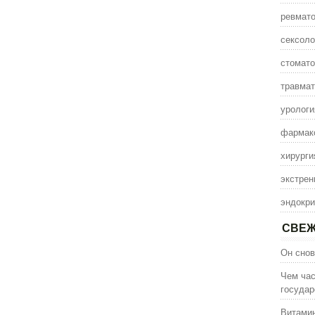
ревмато
сексоло
стомато
травмат
урологи
фармак
хирурги
экстрен
эндокри
СВЕЖ
Он снов
Чем час
государ
Витамин