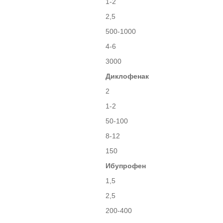
1-2
2,5
500-1000
4-6
3000
Диклофенак
2
1-2
50-100
8-12
150
Ибупрофен
1,5
2,5
200-400