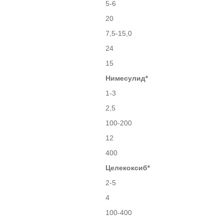
5-6
20
7,5-15,0
24
15
Нимесулид*
1-3
2,5
100-200
12
400
Целекоксиб*
2-5
4
100-400