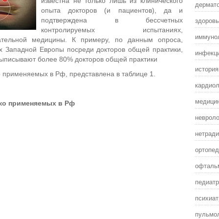
известна не только лишь из клинического
дермат
опыта докторов (и пациентов), да и
здоровы
подтверждена в бессчетных
контролируемых испытаниях,
иммунол
зательной медицины. К примеру, по данным опроса,
ах Западной Европы посреди докторов общей практики,
инфекц
выписывают более 80% докторов общей практики
истори
 применяемых в Рф, представлена в таблице 1.
кардиол
медицин
ко применяемых в Рф
невроло
нетради
ортопед
офталь
педиатр
психиат
пульмол