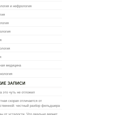
логия и нефрология
гия
логия
ология
я
ология
я
ная медицина
нология
ИЕ ЗАПИСИ
а это чуть не отложил
тная скорая отличается от
ственной: честный разбор фельдшера
ы от усталости. Что реально вернет