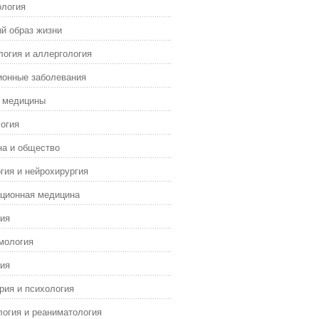
ология
й образ жизни
огия и аллергология
ионные заболевания
я медицины
огия
а и общество
гия и нейрохирургия
ционная медицина
ия
мология
ия
рия и психология
огия и реаниматология