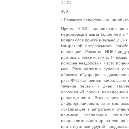
12-24
400
* Являются селективными ингибит
Прием НПВП наращивает рис
перфорации язвы
более чем в 4
появляются приблизительно у 1 из
конкретной предпосылкой погиб
популяции. Развитие НПВП-инду
протекать бессимптомно («немые
поболее нездоровых, часто прин
мес. Риск развития суровых о
образом: ибупрофен < диклофена
риск ЖКК становится наибольшим в
течение первых 7 дней. Налич
осложнений просит немедленной 
реаниматолога. Эндоскопически
дифференцировать ее от язв, ассо
локализация в антральном отдел
признаки воспаления слизис
пищеварительного кровотечения 
при отсутствии другой предпосыл