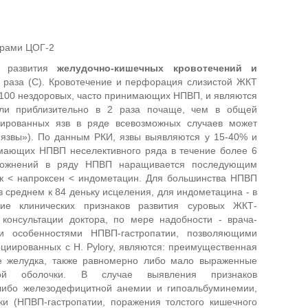
орами ЦОГ-2
к развития
желудочно-кишечных кровотечений и
 раза (С). Кровотечение и перфорация слизистой ЖКТ
 100 нездоровых, часто принимающих НПВП, и являются
ели приблизительно в 2 раза почаще, чем в общей
цированных язв в ряде всевозможных случаев может
 язвы»). По данным РКИ, язвы выявляются у 15-40% и
имающих НПВП неселективного ряда в течение более 6
сложнений в ряду НПВП наращивается последующим
к < напроксен < индометацин. Для большинства НПВП
 среднем к 84 деньку исцеления, для индометацина - в
ие клинических признаков развития суровых ЖКТ-
консультации доктора, по мере надобности - врача-
ми особенностями НПВП-гастропатии, позволяющими
циированных с H. Pylory, являются: преимущественная
е желудка, также равномерно либо мало выраженные
той оболочки. В случае выявления признаков
либо железодефицитной анемии и гипоальбуминемии,
ки (НПВП-гастропатии, поражения толстого кишечного