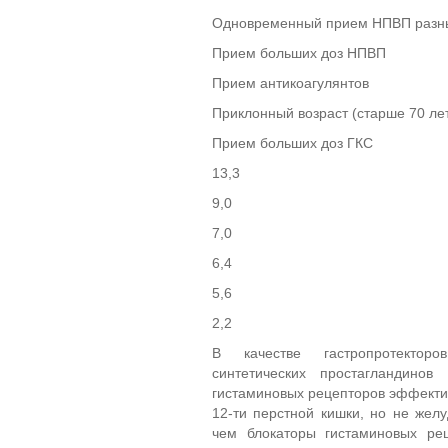
Одновременный прием НПВП разных
Прием больших доз НПВП
Прием антикоагулянтов
Приклонный возраст (старше 70 ле
Прием больших доз ГКС
13,3
9,0
7,0
6,4
5,6
2,2
В качестве гастропротекторо
синтетических простагландино
гистаминовых рецепторов эффекти
12-ти перстной кишки, но не же
чем блокаторы гистаминовых ре