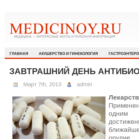
ГЛАВНАЯ
АКУШЕРСТВО И ГИНЕКОЛОГИЯ
ГАСТРОЭНТЕР
ЗДОРОВЫЙ ОБРАЗ ЖИЗНИ
ИММУНОЛОГИЯ И АЛЛЕРГОЛОГИЯ
ЗАВТРАШНИЙ ДЕНЬ АНТИБИ
КАРДИОЛОГИЯ
МЕДИЦИНА И ОБЩЕСТВО
НЕВРОЛОГИЯ И
Март 7th, 2013
admin
ОФТАЛЬМОЛОГИЯ
ПЕДИАТРИЯ
ПСИХИАТРИЯ И ПСИХОЛ
Лекарств
РЕВМАТОЛОГИЯ И НЕФРОЛОГИЯ
СЕКСОЛОГИЯ
СТОМАТО
Применен
ХИРУРГИЯ
ЭКСТРЕННАЯ МЕДИЦИНА
ЭНДОКРИНОЛОГИЯ
одним 
достижен
ближайш
орудие