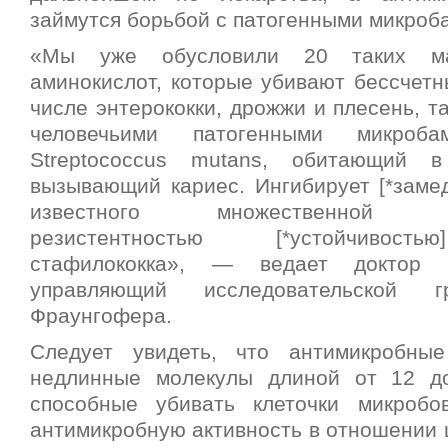
займутся борьбой с патогенными микроб
«Мы уже обусловили 20 таких ма
аминокислот, которые убивают бессчетн
числе энтерококки, дрожжи и плесень, т
человечьими патогенными микроб
Streptococcus mutans, обитающий 
вызывающий кариес. Ингибирует [*замед
известного множественной фар
резистентностью [*устойчивость
стафилококка», — ведает доктор 
управляющий исследовательской г
Фраунгофера.
Следует увидеть, что антимикробн
недлинные молекулы длиной от 12 до
способные убивать клеточки микробо
антимикробную активность в отношении 