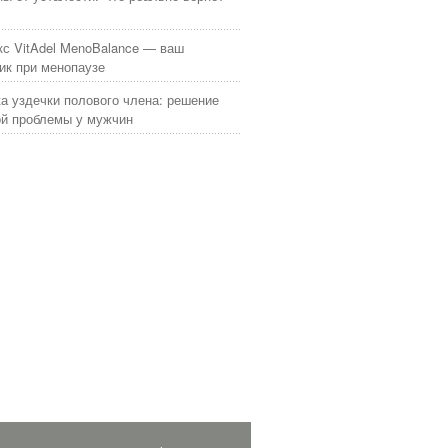
с VitAdel MenoBalance — ваш
к при менопаузе
а уздечки полового члена: решение
й проблемы у мужчин