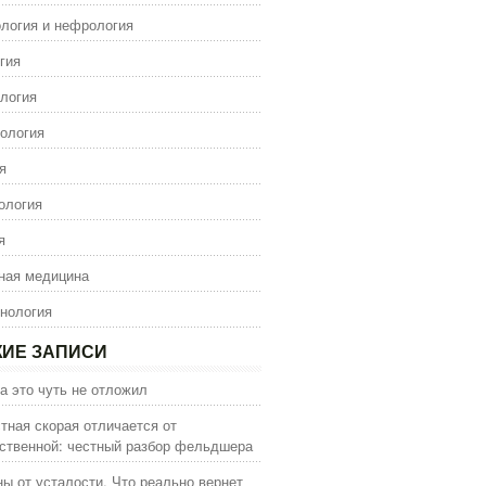
логия и нефрология
гия
логия
ология
я
ология
я
ная медицина
нология
ИЕ ЗАПИСИ
а это чуть не отложил
тная скорая отличается от
ственной: честный разбор фельдшера
ы от усталости. Что реально вернет