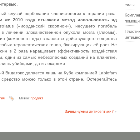
нтервью.
силы
ый случай вербования членистоногих к терапии рака.
Комплек
м же 2010 году отыскали метод использовать яд
помощни
triatus («иорданский скорпион»), несущего погибель
Пластик
 в лечении злокачественной опухоли мозга (глиомы).
интимно
ин (компонент яда) в качестве действующего вещества
особых терапевтических генов, блокирующих её рост. Не
оксин в 2 раза наращивает эффективность воздействия
ы, одни из самых небезопасных созданий на планетке,
о лишь убийцами, да и лекарями.
ый Видатокс делается лишь на Кубе компанией Labiofam
 средство можно только в этой стране. Остерегайтесь
гия
Метки:
продукт
Зачем нужны антисептики?
»