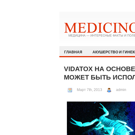
ГЛАВНАЯ
АКУШЕРСТВО И ГИНЕ
ЗДОРОВЫЙ ОБРАЗ ЖИЗНИ
ИММУ
VIDATOX НА ОСНОВ
КАРДИОЛОГИЯ
МЕДИЦИНА И ОБ
МОЖЕТ БЫТЬ ИСПОЛ
ОФТАЛЬМОЛОГИЯ
ПЕДИАТРИЯ
Март 7th, 2013
admin
РЕВМАТОЛОГИЯ И НЕФРОЛОГИЯ
ХИРУРГИЯ
ЭКСТРЕННАЯ МЕДИЦ