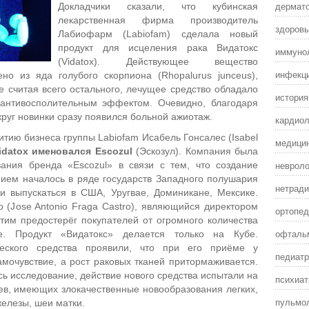
дермат
Докладчики сказали, что кубинская
лекарственная фирма производитель
здоровы
Лабиофарм (Labiofam) сделала новый
продукт для исцеления рака Видатокс
иммунол
(Vidatox). Действующее вещество
инфекц
но из яда голубого скорпиона (Rhopalurus junceus),
 считая всего остального, лечущее средство обладало
истори
нтивосполительным эффектом. Очевидно, благодаря
круг новинки сразу появился больной ажиотаж.
кардиол
итию бизнеса группы Labiofam Исабель Гонсалес (Isabel
медицин
idatox
именовался
Escozul
(Эскозул). Компания была
невроло
вания бренда «Escozul» в связи с тем, что создание
ием началось в ряде государств Западного полушария
нетради
ли выпускаться в США, Уругвае, Доминикане, Мексике.
 (Jose Antonio Fraga Castro), являющийся директором
ортопед
этим предостерёг покупателей от огромного количества
офталь
.
Продукт «Видатокс» делается только на Кубе.
еского средства проявили, что при его приёме у
педиатр
мочувствие, а рост раковых тканей притормаживается.
ось исследование, действие нового средства испытали на
психиат
ев, имеющих злокачественные новообразования легких,
пульмол
елезы, шеи матки.