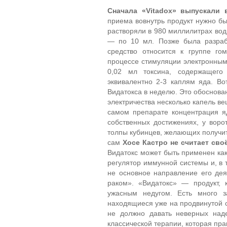
Сначала «
Vitadox
» выпускали 
приема вовнутрь продукт нужно б
растворяли в 980 миллилитрах вод
— по 10 мл. Позже была разраб
средство относится к группе го
процессе стимуляции электронным
0,02 мл токсина, содержащего
эквивалентно 2-3 каплям яда. В
Видатокса в неделю. Это обоснова
электричества несколько капель в
самом препарате концентрация яд
собственных достижениях, у воро
толпы кубинцев, желающих получит
сам
Хосе Кастро не считает сво
Видатокс может быть применен ка
регулятор иммунной системы и, в т
не основное направление его дея
раком». «Видатокс» — продукт, 
ужасным недугом. Есть много з
находящиеся уже на продвинутой с
не должно давать неверных наде
классической терапии, которая пр