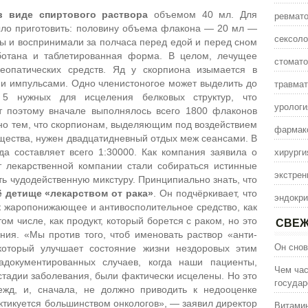
в виде спиртового раствора
объемом 40 мл. Для
ревмато
ыло приготовить: половину объема флакона — 20 мл —
сексоло
ы и воспринимали за полчаса перед едой и перед сном
отана и таблетированная форма. В целом, лечущее
стомато
меопатических средств. Яд у скорпиона изымается в
травмат
и импульсами. Одно членистоногое может выделить до
 5 нужных для исцеления белковых структур, что
урологи
от поэтому вначале выполнялось всего 1800 флаконов
но тем, что скорпионам, выделяющим под воздействием
фармак
ещества, нужен двадцатидневный отдых меж сеансами. В
хирурги
а составляет всего 1:30000. Как компания заявила о
т лекарственной компании стали собираться истинные
экстрен
ь чудодейственную микстуру. Принципиально знать, что
ё детище «лекарством от рака»
. Он подчёркивает, что
эндокри
к жаропонижающее и антивосполительное средство, как
ом числе, как продукт, который борется с раком, но это
СВЕЖ
ния. «Мы против того, чтоб именовать раствор «анти-
Он снов
который улучшает состояние жизни нездоровых этим
адокументированных случаев, когда наши пациенты,
Чем час
тадии заболевания, были фактически исцелены. Но это
государ
жд, и, сначала, не должно приводить к недооценке
актикуется большинством онкологов», — заявил директор
Витамин