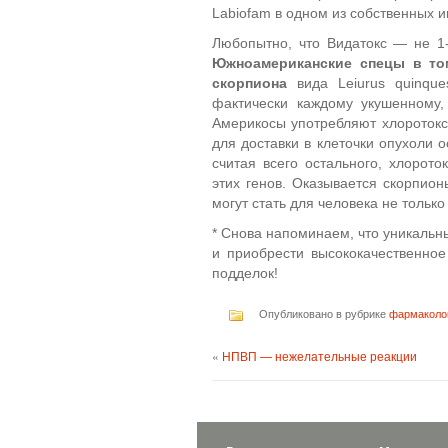
Labiofam в одном из собственных и
Любопытно, что Видатокс — не 1-
Южноамериканские спецы в то
скорпиона
вида Leiurus quinques
фактически каждому укушенному,
Америкосы употребляют хлоротокс
для доставки в клеточки опухоли 
считая всего остального, хлорот
этих генов. Оказывается скорпион
могут стать для человека не тольк
* Снова напоминаем, что уникальн
и приобрести высококачественное
подделок!
Опубликовано в рубрике
фармаколо
«
НПВП — нежелательные реакции