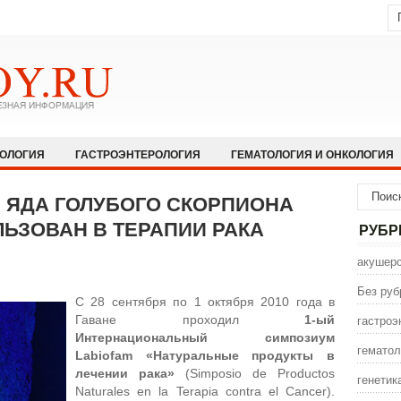
КОЛОГИЯ
ГАСТРОЭНТЕРОЛОГИЯ
ГЕМАТОЛОГИЯ И ОНКОЛОГИЯ
НОЛОГИЯ И АЛЛЕРГОЛОГИЯ
ИНФЕКЦИОННЫЕ ЗАБОЛЕВАНИЯ
Е ЯДА ГОЛУБОГО СКОРПИОНА
ЩЕСТВО
НЕВРОЛОГИЯ И НЕЙРОХИРУРГИЯ
НЕТРАДИЦИОННАЯ
ЬЗОВАН В ТЕРАПИИ РАКА
РУБР
ПСИХИАТРИЯ И ПСИХОЛОГИЯ
ПУЛЬМОЛОГИЯ И РЕАНИМАТОЛО
акушерс
СЕКСОЛОГИЯ
СТОМАТОЛОГИЯ
ТРАВМАТОЛОГИЯ
УРОЛОГ
Без руб
С 28 сентября по 1 октября 2010 года в
ИНА
ЭНДОКРИНОЛОГИЯ
гастроэ
Гаване проходил
1-ый
Интернациональный симпозиум
гематол
Labiofam
«Натуральные продукты в
лечении рака»
(Simposio de Productos
генетик
Naturales en la Terapia contra el Cancer).