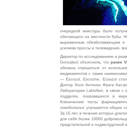
очередной микстуры было получе
обитающего на местности Кубы. Не
выраженным обезболивающим и а
усилиям прессы и телевидения, во
Директор по исследованиям и разв
Gonzalez) объяснила, что
ранее
V
обязана отрешиться от использо
медикаментов с таким наименован
— Escozul, Escozine, Ecoazul ста
Доктор Хосе Антонио Фрага Кастро
Лаборатории Labiofam, в связи с 
подделок, показавшихся в мире
Клинические тесты фармацевтич
онкобольных улучшается общее са
За 15 лет, в течение которых длил
для себя более 10000 добровольц
предстательной и поджелудочной ж