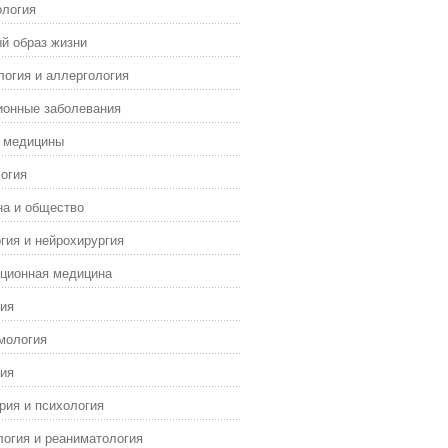
ология
й образ жизни
огия и аллергология
ионные заболевания
я медицины
огия
а и общество
гия и нейрохирургия
ционная медицина
ия
мология
ия
рия и психология
огия и реаниматология