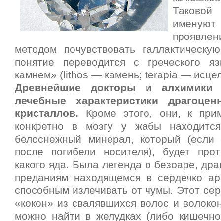
Таковой
именую
проявл
методом почувствовать галлактическу
понятие переводится с греческого я
камнем» (lithos — камень; terapia — исце
Древнейшие докторы и алхимики 
лечебные характеристики драгоце
кристаллов.
Кроме этого, они, к прим
конкретно в мозгу у жабы находится
белоснежный минерал, который (если 
после погибели носителя), будет про
какого яда. Была легенда о безоаре, дра
преданиям находящемся в сердечко ар
способным излечивать от чумы. Этот се
«кокон» из свалявшихся волос и волоко
можно найти в желудках (либо кишечно