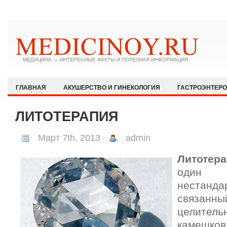
ГЛАВНАЯ
АКУШЕРСТВО И ГИНЕКОЛОГИЯ
ГАСТРОЭНТЕР
ЗДОРОВЫЙ ОБРАЗ ЖИЗНИ
ИММУНОЛОГИЯ И АЛЛЕРГОЛОГИЯ
ЛИТОТЕРАПИЯ
КАРДИОЛОГИЯ
МЕДИЦИНА И ОБЩЕСТВО
НЕВРОЛОГИЯ И
Март 7th, 2013
admin
ОФТАЛЬМОЛОГИЯ
ПЕДИАТРИЯ
ПСИХИАТРИЯ И ПСИХОЛ
Литотер
РЕВМАТОЛОГИЯ И НЕФРОЛОГИЯ
СЕКСОЛОГИЯ
СТОМАТО
один
ХИРУРГИЯ
ЭКСТРЕННАЯ МЕДИЦИНА
ЭНДОКРИНОЛОГИЯ
нестанд
связанны
целитель
камешко