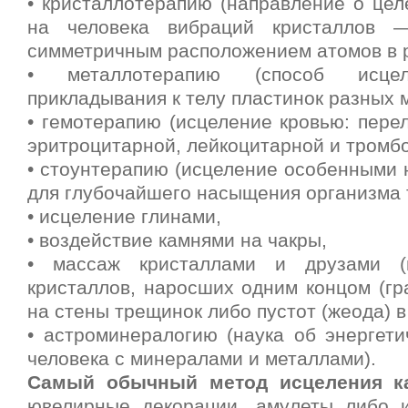
• кристаллотерапию (направление о цел
на человека вибраций кристаллов 
симметричным расположением атомов в 
• металлотерапию (способ исцел
прикладывания к телу пластинок разных 
• гемотерапию (исцеление кровью: пере
эритроцитарной, лейкоцитарной и тромбо
• стоунтерапию (исцеление особенными 
для глубочайшего насыщения организма 
• исцеление глинами,
• воздействие камнями на чакры,
• массаж кристаллами и друзами (
кристаллов, наросших одним концом (гр
на стены трещинок либо пустот (жеода) в
• астроминералогию (наука об энергети
человека с минералами и металлами).
Самый обычный метод исцеления к
ювелирные декорации, амулеты либо 