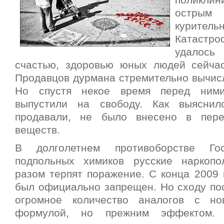
поликли
острым
куритель
Катастро
удалось
счастью, здоровью юных людей сейчас
Продавцов дурмана стремительно вычисл
Но спустя некое время перед ним
выпустили на свободу. Как выяснил
продавали, не было внесено в пере
веществ.
В долголетнем противоборстве Гос
подпольных химиков русские наркопо
разом терпят поражение. С конца 2009 
был официально запрещен. Но сходу пос
огромное количество аналогов с н
формулой, но прежним эффектом.