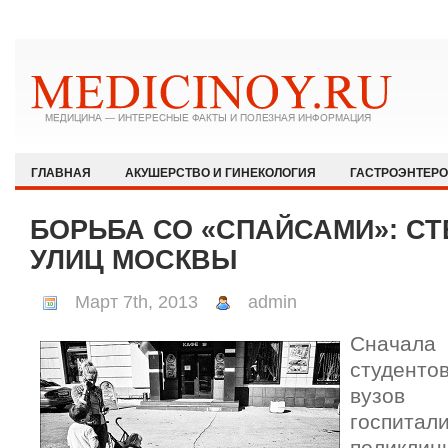
ГЛАВНАЯ
АКУШЕРСТВО И ГИНЕКОЛОГИЯ
ГАСТРОЭНТЕР
ЗДОРОВЫЙ ОБРАЗ ЖИЗНИ
ИММУНОЛОГИЯ И АЛЛЕРГОЛОГИЯ
БОРЬБА СО «СПАЙСАМИ»: СТ
КАРДИОЛОГИЯ
МЕДИЦИНА И ОБЩЕСТВО
НЕВРОЛОГИЯ И
УЛИЦ МОСКВЫ
ОФТАЛЬМОЛОГИЯ
ПЕДИАТРИЯ
ПСИХИАТРИЯ И ПСИХОЛ
Март 7th, 2013
admin
РЕВМАТОЛОГИЯ И НЕФРОЛОГИЯ
СЕКСОЛОГИЯ
СТОМАТО
Сначала
ХИРУРГИЯ
ЭКСТРЕННАЯ МЕДИЦИНА
ЭНДОКРИНОЛОГИЯ
студентов
вузов
госпит