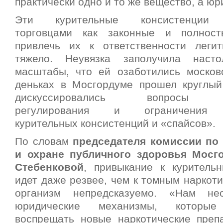
практически одно и то же вещество, а юр
Эти курительные консистенции п
торговцами как законные и полнос
привлечь их к ответственности леги
тяжело. Неувязка заполучила наст
масштабы, что ей озаботились москов
деньках в Мосгордуме прошел круглый
дискуссировались вопросы зак
регулирования и ограничения р
курительных консистенций и «спайсов».
По словам
председателя комиссии по
и охране публичного здоровья Мос
Стебенковой
, привыкание к куритель
идет даже резвее, чем к томным наркоти
организм непредсказуемо. «Нам не
юридические механизмы, которы
воспрещать новые наркотические преп