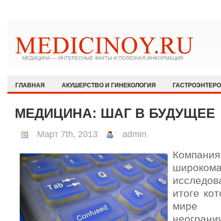
ГЛАВНАЯ
АКУШЕРСТВО И ГИНЕКОЛОГИЯ
ГАСТРОЭНТЕР
ЗДОРОВЫЙ ОБРАЗ ЖИЗНИ
ИММУНОЛОГИЯ И АЛЛЕРГОЛОГИЯ
МЕДИЦИНА: ШАГ В БУДУЩЕЕ
КАРДИОЛОГИЯ
МЕДИЦИНА И ОБЩЕСТВО
НЕВРОЛОГИЯ И
Март 7th, 2013
admin
ОФТАЛЬМОЛОГИЯ
ПЕДИАТРИЯ
ПСИХИАТРИЯ И ПСИХОЛ
Компания
РЕВМАТОЛОГИЯ И НЕФРОЛОГИЯ
СЕКСОЛОГИЯ
СТОМАТО
широком
ХИРУРГИЯ
ЭКСТРЕННАЯ МЕДИЦИНА
ЭНДОКРИНОЛОГИЯ
исследов
итоге кот
мире
неограни