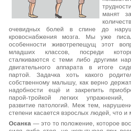
трудност
манят з
количес
очевидных болей в спине до нару
кровоснабжения мозга. Мы уже пис
особенности животрепещущ этот воп
младших классов, посреди кот
сталкиваются с теми либо другими на
двигательного аппарата в итоге сид
партой. Задачка хоть какого родит
собственному малышу, как верно держат
надобности ещё и закрепить приобр
парой-тройкой легких упражнений,
развитие патологий. Меж тем, нарушени
степени касается взрослых людей, что и
Осанка
— это то положение, которое во