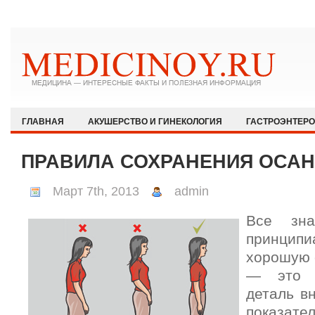
ГЛАВНАЯ
АКУШЕРСТВО И ГИНЕКОЛОГИЯ
ГАСТРОЭНТЕР
ЗДОРОВЫЙ ОБРАЗ ЖИЗНИ
ИММУНОЛОГИЯ И АЛЛЕРГОЛОГИЯ
ПРАВИЛА СОХРАНЕНИЯ ОСАН
КАРДИОЛОГИЯ
МЕДИЦИНА И ОБЩЕСТВО
НЕВРОЛОГИЯ И
Март 7th, 2013
admin
ОФТАЛЬМОЛОГИЯ
ПЕДИАТРИЯ
ПСИХИАТРИЯ И ПСИХОЛ
Все зн
РЕВМАТОЛОГИЯ И НЕФРОЛОГИЯ
СЕКСОЛОГИЯ
СТОМАТО
принцип
ХИРУРГИЯ
ЭКСТРЕННАЯ МЕДИЦИНА
ЭНДОКРИНОЛОГИЯ
хорошую 
— это 
деталь в
показате