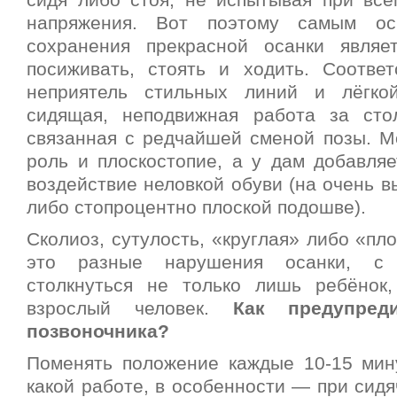
сидя либо стоя, не испытывая при вс
напряжения. Вот поэтому самым ос
сохранения прекрасной осанки являе
посиживать, стоять и ходить. Соответ
неприятель стильных линий и лёгк
сидящая, неподвижная работа за сто
связанная с редчайшей сменой позы.
Мо
роль и плоскостопие, а у дам добавляе
воздействие неловкой обуви (на очень 
либо стопроцентно плоской подошве).
Сколиоз, сутулость, «круглая» либо «пл
это разные нарушения осанки, с
столкнуться не только лишь ребёнок
взрослый человек.
Как предупред
позвоночника?
Поменять положение каждые 10-15 мин
какой работе, в особенности — при сидя