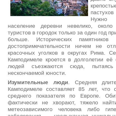
крепость
пастухо
Нужно 
население деревни невелико, около
туристов в городок только за один год пр
больше. Исторических памятников 
достопримечательности ничем не от
красочных уголков в округах Рима. Се
Камподимеле кроется в долголетии её 
людей съезжаются сюда, пытаясь
нескончаемой юности.
Изумительные люди
. Средняя длит
Камподимеле составляет 85 лет, что
среднего показателя по Европе. Оби
фактически не хворают, тяжело найт
метеозависимого человека либо гипе