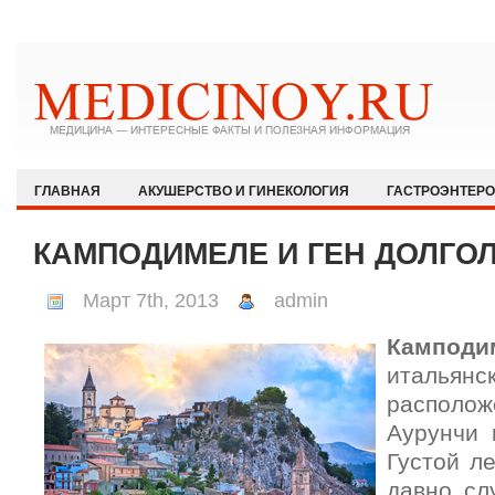
ГЛАВНАЯ
АКУШЕРСТВО И ГИНЕКОЛОГИЯ
ГАСТРОЭНТЕР
ЗДОРОВЫЙ ОБРАЗ ЖИЗНИ
ИММУНОЛОГИЯ И АЛЛЕРГОЛОГИЯ
КАМПОДИМЕЛЕ И ГЕН ДОЛГО
КАРДИОЛОГИЯ
МЕДИЦИНА И ОБЩЕСТВО
НЕВРОЛОГИЯ И
Март 7th, 2013
admin
ОФТАЛЬМОЛОГИЯ
ПЕДИАТРИЯ
ПСИХИАТРИЯ И ПСИХОЛ
Камподи
РЕВМАТОЛОГИЯ И НЕФРОЛОГИЯ
СЕКСОЛОГИЯ
СТОМАТО
итальян
ХИРУРГИЯ
ЭКСТРЕННАЯ МЕДИЦИНА
ЭНДОКРИНОЛОГИЯ
располо
Аурунчи 
Густой л
давно сл