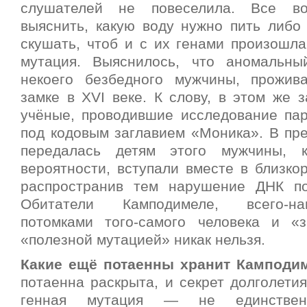
слушателей не повеселила. Все во
выяснить, какую воду нужно пить либо 
скушать, чтоб и с их генами произошла
мутация. Выяснилось, что аномальны
некоего безбедного мужчины, прожив
замке в XVI веке. К слову, в этом же 
учёные, проводившие исследование пар
под кодовым заглавием «Моника». В пр
передалась детям этого мужчины, 
вероятности, вступали вместе в близко
распространив тем нарушение ДНК по
Обитатели Камподимеле, всего-на
потомками того-самого человека и «
«полезной мутацией» никак нельзя.
Какие ещё потаенны хранит Камподи
потаенна раскрыта, и секрет долголети
генная мутация — не единственн