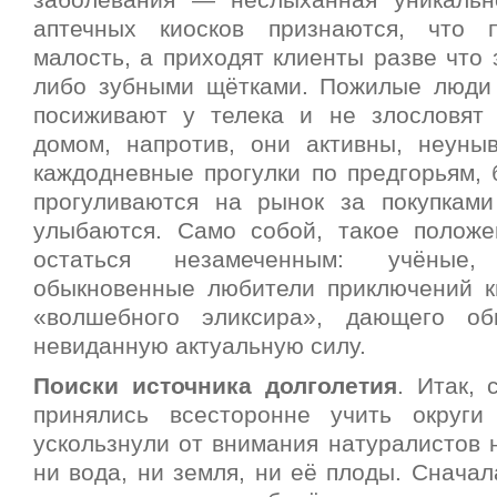
заболевания — неслыханная уникальн
аптечных киосков признаются, что 
малость, а приходят клиенты разве что
либо зубными щётками. Пожилые люди
посиживают у телека и не злословят
домом, напротив, они активны, неун
каждодневные прогулки по предгорьям, 
прогуливаются на рынок за покупкам
улыбаются.
Само собой, такое положе
остаться незамеченным: учёные
обыкновенные любители приключений к
«волшебного эликсира», дающего об
невиданную актуальную силу.
Поиски источника долголетия
. Итак,
принялись всесторонне учить округи
ускользнули от внимания натуралистов 
ни вода, ни земля, ни её плоды. Сначал