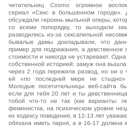
читательниц Cosmo огромное воспо
сериал «Секс в большенном городе».
обсуждали героинь мыльной оперы, кото
со всеми попорядку, то выходили за
разводились из-за сексапильной несов
бывалые дамы докладывали, что да
пример для подражания, а девственное 
стоимости и никогда не устаревает. Одна
собственной историей: замуж она вышла
через 2 года пережила развод, но ни о 
ей «по последней мере не стыдно»
Молодые посетительницы веб-сайта б
если для тебя 20 лет и ты девственница,
тобой что-то не так (как варианты: ле
феминистка, на психическом уровне нездо
их кодексу поведения, в 12-13 лет уважа
обязана иметь парня, а в 16-17 должна 