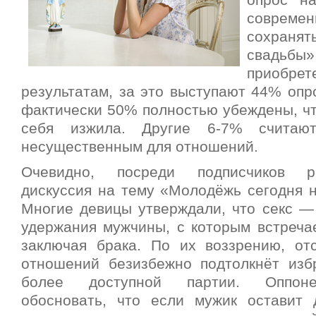
опрос н
соврем
сохранят
свадьб
приобрет
результатам, за это выступают 44% опр
фактически 50% полностью убеждены, чт
себя изжила. Другие 6-7% считаю
несущественным для отношений.
Очевидно, посреди подписчиков р
дискуссия на тему «Молодёжь сегодня н
Многие девицы утверждали, что секс —
удержания мужчины, с которым встречае
заключая брака. По их воззрению, от
отношений безизбежно подтолкнёт изб
более доступной партии. Оппоне
обосновать, что если мужик оставит 