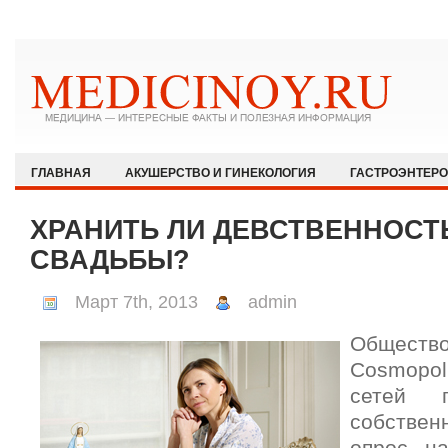
ГЛАВНАЯ
АКУШЕРСТВО И ГИНЕКОЛОГИЯ
ГАСТРОЭНТЕР
ЗДОРОВЫЙ ОБРАЗ ЖИЗНИ
ИММУНОЛОГИЯ И АЛЛЕРГОЛОГИЯ
ХРАНИТЬ ЛИ ДЕВСТВЕННОСТ
КАРДИОЛОГИЯ
МЕДИЦИНА И ОБЩЕСТВО
НЕВРОЛОГИЯ И
СВАДЬБЫ?
ОФТАЛЬМОЛОГИЯ
ПЕДИАТРИЯ
ПСИХИАТРИЯ И ПСИХОЛ
Март 7th, 2013
admin
РЕВМАТОЛОГИЯ И НЕФРОЛОГИЯ
СЕКСОЛОГИЯ
СТОМАТО
Общест
ХИРУРГИЯ
ЭКСТРЕННАЯ МЕДИЦИНА
ЭНДОКРИНОЛОГИЯ
Cosmopoli
сетей п
собстве