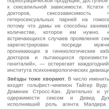
порнографической продукции, доступной
к сексапильной зависимости. Кстати 
докторов, сексозависимость 
гетеросексуальных парней на гомосе
потому что дамы не способны занима
количестве, которое им нужно. 
встречающихся случаев проявления се
зарегистрирован посреди мужчин-г
проникающих в гинекологические ка
докторов и пытающихся произмести
гениталий», — остерегает каждогодний
института психоневрологических девиаци
Звёзды тоже хворают
. В число именит
входят гольфист-чемпион Тайгер Вуд
Доминик Стросс-Кан. Длительно и у
одержимости сексом и Девид Ду
исполнивший роль агента Малдера