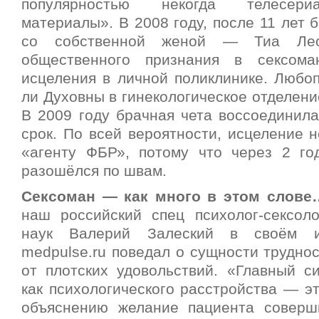
популярностью некогда телесери
материалы». В 2008 году, после 11 лет б
со собственной женой — Тиа Л
общественного признания в сексом
исцеления в личной поликлинике. Любоп
ли Духовны в гинекологическое отделени
В 2009 году брачная чета воссоединила
срок. По всей вероятности, исцеление 
«агенту ФБР», потому что через 2 го
разошёлся по швам.
Сексоман — как много в этом слове
наш российский спец психолог-сексол
наук Валерий Залеский в своём и
medpulse.ru поведал о сущности трудно
от плотских удовольствий. «Главный с
как психологического расстройства — э
объяснению желание пациента соверш