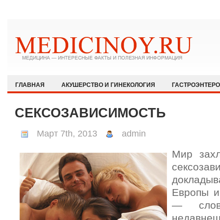
ГЛАВНАЯ
АКУШЕРСТВО И ГИНЕКОЛОГИЯ
ГАСТРОЭНТЕР
ЗДОРОВЫЙ ОБРАЗ ЖИЗНИ
ИММУНОЛОГИЯ И АЛЛЕРГОЛОГИЯ
СЕКСОЗАВИСИМОСТЬ
КАРДИОЛОГИЯ
МЕДИЦИНА И ОБЩЕСТВО
НЕВРОЛОГИЯ И
Март 7th, 2013
admin
ОФТАЛЬМОЛОГИЯ
ПЕДИАТРИЯ
ПСИХИАТРИЯ И ПСИХОЛ
Мир захл
РЕВМАТОЛОГИЯ И НЕФРОЛОГИЯ
СЕКСОЛОГИЯ
СТОМАТО
сексозав
ХИРУРГИЯ
ЭКСТРЕННАЯ МЕДИЦИНА
ЭНДОКРИНОЛОГИЯ
доклады
Европы и
— слов
недавн