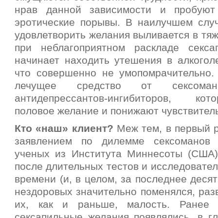
нрав данной зависимости и пробуют
эротические порывы. В наилучшем слу
удовлетворить желания выливается в тя
при неблагоприятном раскладе секса
начинает находить утешения в алкоголе
что совершенно не умопомрачительно.
лечущее средство от сексом
антидепрессантов-ингибиторов, ко
половое желание и понижают чувствитель
Кто «наш» клиент?
Меж тем, в первый 
заявлением по дилемме сексоманов 
ученых из Института Миннесоты (США)
после длительных тестов и исследователь
времени (и, в целом, за последнее десят
нездоровых значительно поменялся, раз
их, как и раньше, малость. Ранее 
сексапильные желания появлялись, в гл