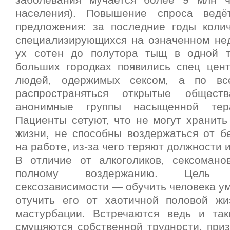
заболевания мучается более 9 млн 
населения). Повышение спроса вед
предложения: за последние годы колич
специализирующихся на означенном неду
ух сотен до полутора тыщ в одной т
больших городках появились спец цен
людей, одержимых сексом, а по вс
распространяться открытые общест
анонимные группы насыщенной тера
Пациенты сетуют, что не могут хранить
жизни, не способны воздержаться от б
на работе, из-за чего теряют должности 
В отличие от алкоголиков, сексоман
полному воздержанию. Цель 
сексозависимости — обучить человека ум
отучить его от хаотичной половой ж
мастурбации. Встречаются ведь и та
смущяются собственной трудности, при