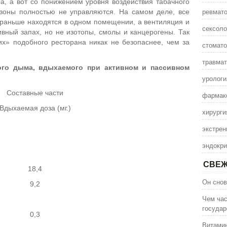
а, а вот со понижением уровня воздействия табачного
ревмато
 зоны полностью не управляются. На самом деле, все
 и раньше находятся в одном помещении, а вентиляция и
сексоло
ивный запах, но не изотопы, смолы и канцерогены. Так
их» подобного ресторана никак не безопаснее, чем за
стомато
травмат
ого дыма, вдыхаемого при активном и пассивном
урологи
Составные части
фармак
Вдыхаемая доза (мг.)
хирурги
экстрен
эндокри
СВЕЖ
18,4
Он снов
9,2
Чем час
государ
0,3
Витамин