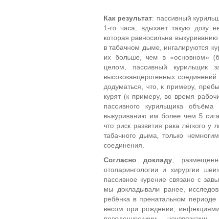
Как результат
: пассивный курильщ
1-го часа, вдыхает такую дозу н
которая равносильна выкуриванию 
в табачном дыме, ингалируются к
их больше, чем в «основном» (б
целом, пассивный курильщик 
высококанцерогенных соединений 
додуматься, что, к примеру, преб
курят (к примеру, во время рабоч
пассивного курильщика объёма 
выкуриванию им более чем 5 сига
что риск развития рака лёгкого у
табачного дыма, только немногим
соединения.
Согласно докладу
, размещен
отоларингологии и хирургии шеи» 
пассивное курение связано с зав
мы докладывали ранее, исследов
ребёнка в пренатальном периоде
весом при рождении, инфекциям
поведенческими неуввязками