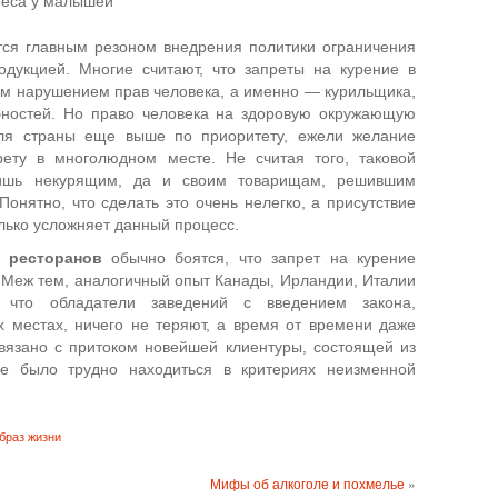
иеса у малышей
ся главным резоном внедрения политики ограничения
одукцией. Многие считают, что запреты на курение в
м нарушением прав человека, а именно — курильщика,
бностей. Но право человека на здоровую окружающую
для страны еще выше по приоритету, ежели желание
арету в многолюдном месте. Не считая того, таковой
ишь некурящим, да и своим товарищам, решившим
Понятно, что сделать это очень нелегко, а присутствие
олько усложняет данный процесс.
 ресторанов
обычно боятся, что запрет на курение
. Меж тем, аналогичный опыт Канады, Ирландии, Италии
, что обладатели заведений с введением закона,
 местах, ничего не теряют, а время от времени даже
вязано с притоком новейшей клиентуры, состоящей из
е было трудно находиться в критериях неизменной
браз жизни
Мифы об алкоголе и похмелье
»