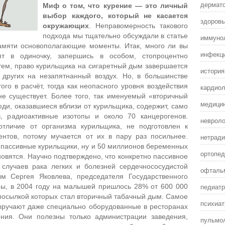
дермат
Миф о том, что курение — это личный
выбор каждого, который не касается
здоровы
окружающих
. Неправомерность такового
подхода мы тщательно обсуждали в статье
иммунол
мяти основополагающие моменты. Итак, много ли вы
инфекц
т в одиночку, запершись в особом, стопроцентно
ем, право курильщика на сигаретный дым завершается
истори
 других на незапятнанный воздух. Но, в большинстве
ого в расчёт, тогда как неопасного уровня воздействия
кардиол
не существует. Более того, так именуемый «вторичный
медицин
и, оказавшиеся вблизи от курильщика, содержит, само
, радиоактивные изотопы и около 70 канцерогенов.
невроло
отличие от организма курильщика, не подготовлен к
ентов, потому мучается от их в пару раз посильнее.
нетради
пассивные курильщики, ну и 50 миллионов беременных
ортопед
новятся. Научно подтверждено, что конкретно пассивное
случаев рака легких и болезней сердечнососудистой
офталь
м Сергея Яковлева, председателя Государственного
педиатр
, в 2004 году на малышей пришлось 28% от 600 000
посылкой которых стал вторичный табачный дым. Самое
психиат
выручают даже специально оборудованные в ресторанах
ния. Они полезны только администрации заведения,
пульмол