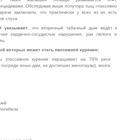
ецидивами. Обследовав выше полутора тыщ «пассивно
врачи заключили, что практически у всех из их есть
ре слуха.
й указывает
, что вторичный табачный дым ведёт к
чая сердечно-сосудистые нарушения, рак лёгкого и
мы.
ой которых может стать пассивное курение:
зы (пассивное курение наращивает на 70% риск
 посреди юных дам, не достигших менопаузы), мозга
шей
погибели