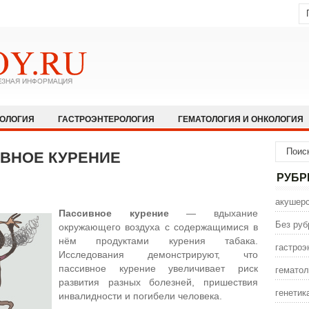
КОЛОГИЯ
ГАСТРОЭНТЕРОЛОГИЯ
ГЕМАТОЛОГИЯ И ОНКОЛОГИЯ
НОЛОГИЯ И АЛЛЕРГОЛОГИЯ
ИНФЕКЦИОННЫЕ ЗАБОЛЕВАНИЯ
ВНОЕ КУРЕНИЕ
ЩЕСТВО
НЕВРОЛОГИЯ И НЕЙРОХИРУРГИЯ
НЕТРАДИЦИОННАЯ
РУБР
ПСИХИАТРИЯ И ПСИХОЛОГИЯ
ПУЛЬМОЛОГИЯ И РЕАНИМАТОЛО
акушерс
Пассивное курение
— вдыхание
СЕКСОЛОГИЯ
СТОМАТОЛОГИЯ
ТРАВМАТОЛОГИЯ
УРОЛОГ
Без руб
окружающего воздуха с содержащимися в
нём продуктами курения табака.
ИНА
ЭНДОКРИНОЛОГИЯ
гастроэ
Исследования демонстрируют, что
пассивное курение увеличивает риск
гематол
развития разных болезней, пришествия
генетик
инвалидности и погибели человека.