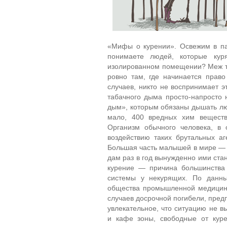
«Мифы о курении». Освежим в па
понимаете людей, которые куря
изолированном помещении? Меж т
ровно там, где начинается право
случаев, никто не воспринимает эт
табачного дыма просто-напросто 
дым», которым обязаны дышать люд
мало, 400 вредных хим веществ
Организм обычного человека, в 
воздействию таких брутальных аг
Большая часть малышей в мире — 
дам раз в год вынужденно ими ста
курение — причина большинства 
системы у некурящих. По данны
общества промышленной медицины
случаев досрочной погибели, пред
увлекательное, что ситуацию не 
и кафе зоны, свободные от куре