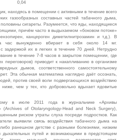
0,04
ик, находясь в помещении с активными в течение всего
еких газообразных составных частей табачного дыма,
половины сигареты. Разумеется, что яды, находящиеся
урящими, причём часто в выдыхаемом «боковом потоке»
ензопирен, канцероген диметилнитрозамин и т.д.). В
за час вынужденно вбирает в себя около 14 мг.
с задержкой их в легких в течение 70 дней. Нетрудно
ывание в течение 7-8 часов в закрытом помещении, где
их переговоров) приводит к накапливанию в организме
вредных дымов, соответственного самостоятельному
рет. Эта обычная математика наглядно даёт осознать,
 людей, против своей воли подвергающихся воздействию
 ниже, чем у тех, кто добровольно вдыхает ядовитые
ному в июле 2011 года в журнальчике «Архивы
(Archives of Otolaryngology-Head and Neck Surgery),
ышенным риском утраты слуха посреди подростков. Как
атели выявили связь воздействия табачного дыма на
 либо ранешном детстве с разными болезнями, низким
и дыхательных путей и возникающими в предстоящем
. У таких малышей почаще развивается отит,