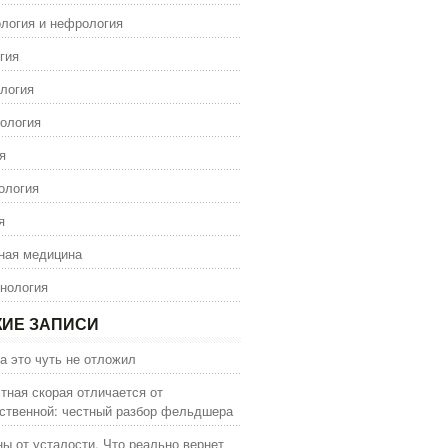
логия и нефрология
гия
логия
ология
я
ология
я
ная медицина
нология
ИЕ ЗАПИСИ
а это чуть не отложил
тная скорая отличается от
ственной: честный разбор фельдшера
ы от усталости. Что реально вернет