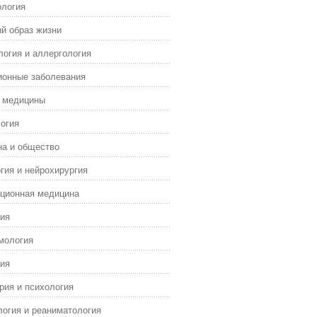
ология
й образ жизни
огия и аллергология
ионные заболевания
я медицины
огия
а и общество
гия и нейрохирургия
ционная медицина
ия
мология
ия
рия и психология
огия и реаниматология