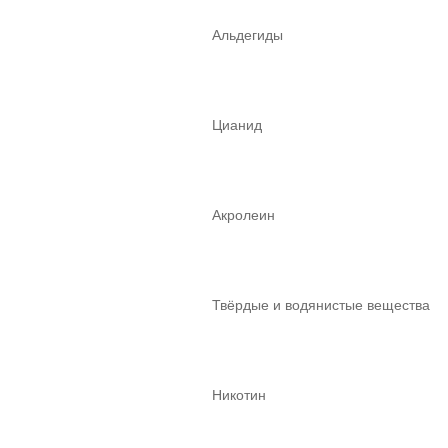
Альдегиды
Цианид
Акролеин
Твёрдые и водянистые вещества
Никотин