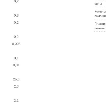
0,2
силы
Комплек
0,8
помощни
0,2
Пластик
интимно
0,2
0,005
0,1
0,01
25,3
2,3
2,1