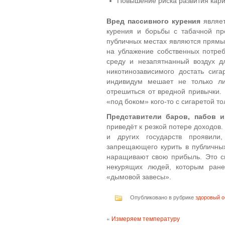
Повышение риска развития кар
Вред пассивного курения
являет
курения и борьбы с табачной пр
публичных местах являются прямы
на ублажение собственных потре
среду и незапятнанный воздух 
никотинозависимого достать сиг
индивидум мешает не только л
отрешиться от вредной привычки. 
«под боком» кого-то с сигаретой т
Представители баров, пабов и
приведёт к резкой потере доходов
и других государств проявили
запрещающего курить в публичных
наращивают свою прибыль. Это с
некурящих людей, которым ране
«дымовой завесы».
Опубликовано в рубрике
здоровый о
«
Измеряем температуру