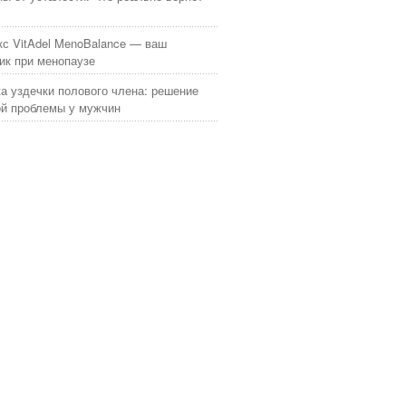
с VitAdel MenoBalance — ваш
к при менопаузе
а уздечки полового члена: решение
й проблемы у мужчин