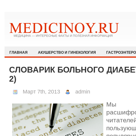
ГЛАВНАЯ
АКУШЕРСТВО И ГИНЕКОЛОГИЯ
ГАСТРОЭНТЕР
ЗДОРОВЫЙ ОБРАЗ ЖИЗНИ
ИММУНОЛОГИЯ И АЛЛЕРГОЛОГИЯ
СЛОВАРИК БОЛЬНОГО ДИАБЕ
КАРДИОЛОГИЯ
МЕДИЦИНА И ОБЩЕСТВО
НЕВРОЛОГИЯ И
2)
ОФТАЛЬМОЛОГИЯ
ПЕДИАТРИЯ
ПСИХИАТРИЯ И ПСИХОЛ
Март 7th, 2013
admin
РЕВМАТОЛОГИЯ И НЕФРОЛОГИЯ
СЕКСОЛОГИЯ
СТОМАТО
Мы п
ХИРУРГИЯ
ЭКСТРЕННАЯ МЕДИЦИНА
ЭНДОКРИНОЛОГИЯ
расшифро
читателе
пользующ