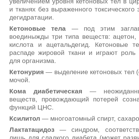
увеличением уровня кетоновых тел в ци
и тканях без выраженного токсического
дегидратации.
Кетоновые тела
— под этим заглав
воединыжды три типа веществ: ацетон, 
кислота и ацетальдегид. Кетоновые т
распаде жировой ткани и играют роль 
для организма.
Кетонурия
— выделение кетоновых тел (
мочой.
Кома диабетическая
— неожиданны
веществ, провождающий потерей созн
функций ЦНС.
Ксилитол
— многоатомный спирт, сахаро
Лактатацидоз
— синдром, соответств
лишь для сладкого диабета (может разв