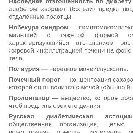
Наследная отягощённость по диабету
диабетом хворают (болели) предки па
отдаленные праотцы.
Нобекура cиндром
— симптомокомплекс
малышей с тяжёлой формой сла
характеризующийся отставанием рос
жировой инфильтрацией печени на фоне
тела.
Полиурия
— нередкое мочеиспускание.
Почечный порог
— концентрация сахара 
которой он выводится с мочой (обычно 9-
Пролонгатор
— вещество, которое доба
чтоб продлить срок его деяния.
Русская диабетическая ассоциа
общественная организация, целью 
всесторонняя помощь, исцеление 