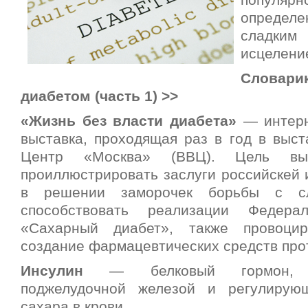
популярн
определе
сладким
исцелени
Слова
диабетом (часть 1) >>
«Жизнь без власти диабета»
— интерн
выставка, проходящая раз в год в выст
Центр «Москва» (ВВЦ). Цель выс
проиллюстрировать заслуги российскей 
в решении заморочек борьбы с сл
способствовать реализации Федера
«Сахарный диабет», также провоцир
создание фармацевтических средств про
Инсулин
— белковый гормон, в
поджелудочной железой и регулирую
сахара в крови.