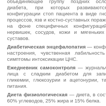
объединяющее группу поздних осло
диабета, при которых развиваются
конфигурации стоп пациента в виде гно
процессов, язв и костно-суставных пора
на фоне специфичных конфигураций
нервишек, сосудов, кожи и мягеньких
суставов.
Диабетическая энцефалопатия
— конфи
настроения, чувственная лабильност
симптомы интоксикации ЦНС.
Ежедневник самоконтроля
— журнальч
лица с сладким диабетом для запи
гликемии, глюкозурии и ацетонурии, т
питания.
Диета физиологическая
— диета, в сос
60% углеводов, 25% жира и 15% белка.