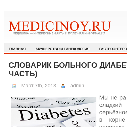
ГЛАВНАЯ
АКУШЕРСТВО И ГИНЕКОЛОГИЯ
ГАСТРОЭНТЕР
ЗДОРОВЫЙ ОБРАЗ ЖИЗНИ
ИММУНОЛОГИЯ И АЛЛЕРГОЛОГИЯ
СЛОВАРИК БОЛЬНОГО ДИАБЕ
КАРДИОЛОГИЯ
МЕДИЦИНА И ОБЩЕСТВО
НЕВРОЛОГИЯ И
ЧАСТЬ)
ОФТАЛЬМОЛОГИЯ
ПЕДИАТРИЯ
ПСИХИАТРИЯ И ПСИХОЛ
Март 7th, 2013
admin
РЕВМАТОЛОГИЯ И НЕФРОЛОГИЯ
СЕКСОЛОГИЯ
СТОМАТО
Мы не раз
ХИРУРГИЯ
ЭКСТРЕННАЯ МЕДИЦИНА
ЭНДОКРИНОЛОГИЯ
сладк
серьёзно
в корне