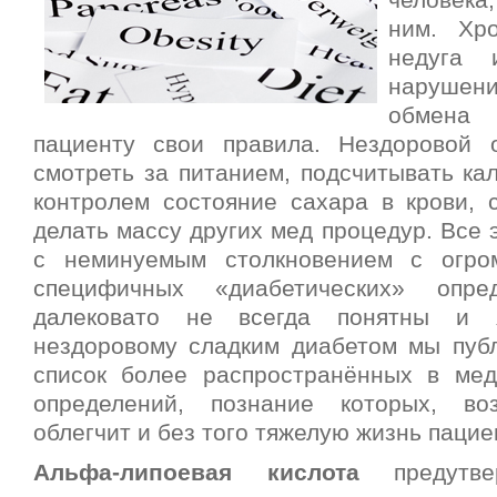
человека
ним. Хро
недуга 
наруше
обмена 
пациенту свои правила. Нездоровой 
смотреть за питанием, подсчитывать ка
контролем состояние сахара в крови, 
делать массу других мед процедур. Все 
с неминуемым столкновением с огро
специфичных «диабетических» опре
далековато не всегда понятны и
нездоровому сладким диабетом мы пуб
список более распространённых в мед
определений, познание которых, во
облегчит и без того тяжелую жизнь пацие
Альфа-липоевая кислота
предутвер