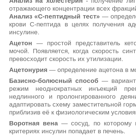
Анализ на холестерин
- получение ли
отражающего концентрации всех фракци
Анализ «С-пептидный тест»
— определ
крови С-пептида в целях получения а
инсулине.
Ацетон
— простой представитель кето
мочой. Появляется, когда скорость син
превосходит скорость их утилизации.
Ацетонурия
— определение ацетона в м
Базисно-болюсный способ
— вариант 
режим неоднократных инъекций пре
недлинного и пролонгированного дея
адаптировать схему заместительной гор
приблизив её к физиологическим условия
Воротная вена
— сосуд, по которому 
критериях инсулин попадает в печень.