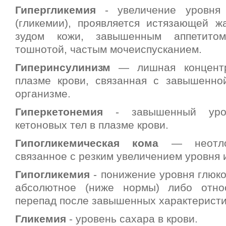
Гипергликемия
- увеличение уровня
(гликемии), проявляется истязающей ж
зудом кожи, завышенным аппетитом
тошнотой, частым мочеиспусканием.
Гиперинсулинизм
— лишная концентр
плазме крови, связанная с завышенно
организме.
Гиперкетонемия
- завышенный уро
кетоновых тел в плазме крови.
Гипогликемическая кома
— неотлож
связанное с резким увеличением уровня 
Гипогликемия
- понижение уровня глюко
абсолютное (ниже нормы) либо относ
перепад после завышенных характеристи
Гликемия
- уровень сахара в крови.