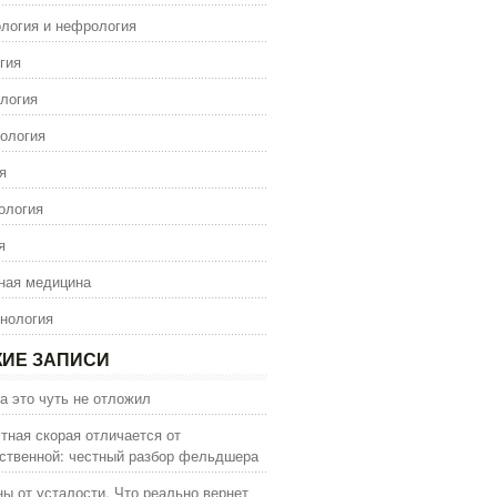
логия и нефрология
гия
логия
ология
я
ология
я
ная медицина
нология
ИЕ ЗАПИСИ
а это чуть не отложил
тная скорая отличается от
ственной: честный разбор фельдшера
ы от усталости. Что реально вернет