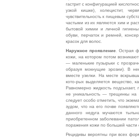
гастрит с конфигурацией кислотно
узкой кишке), холецистит, чер
чувствительность к пищевым субст
частыми из их являются хим и рас
бытовой химии и личной гигиены
обуви, перчаток и ремней, консе
красок для волос.
Наружное проявление
. Острая ф
кожи, на котором потом возникают
— маленькие пузырьки с прозрач
образуя мокнущие эрозии). В не
вместе узелки. На месте вскрывш
кото-рых выделяется вещество, к
Равномерно жидкость подсыхает, п
не уникальность — трещинкы на к
следует особо отметить, что экзе
зудом, что на его почве появляют
данного недуга мучаются тыльн
приобретенном заболевании патоло
поражения кожи по большей части
Рецидивы вероятны при всех форм