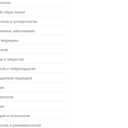
ология
й образ жизни
огия и аллергология
ионные заболевания
я медицины
огия
а и общество
гия и нейрохирургия
ционная медицина
ия
мология
ия
рия и психология
огия и реаниматология