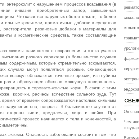
сти, энтероколит с нарушением процессов всасывания (в
ревмато
вянная инвазия, приобретенный запор, завышенная
анциям. Что касается наружных обстоятельств, то более
сексоло
тительные красители, ароматичные добавки в средствах
стомато
, растворители, резиновые добавки в материалы для
рванты и косметические средства, также составляющие
травмат
урологи
аза экземы начинается с покраснения и отека участка
 высыпания разного характера (в большинстве случаев
фармак
ным содержимым, которые стремительно вскрываются,
хирурги
ких случаях могут появляться розовые, сливающиеся
ихся везикул обнажаются точечные эрозии, из глубины
экстрен
ак раз и образующее обильно мокнущую поверх-ность.
ревращаясь в серовато-жел-тые корки. В связи с этим
эндокри
оже, корочки, расчесы вследствие сильного зуда. Тут
ма время от времени сопровождается настолько сильным
СВЕЖ
ся нарушения сна, неврозы. В большинстве случаев от
Он снов
ая стороны кисти, предплечья, лицо и шейка. При
гический процесс начинается с тела и конечностей, а
Чем час
 симметричны.
государ
ах экземы. Опасность заболевания состоит в том, что
Витамин