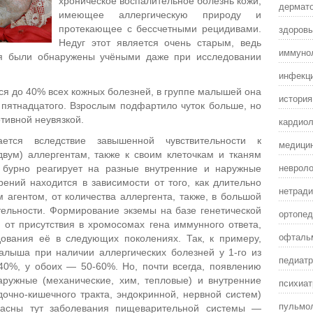
хроническое воспалительное болезнь кожи,
дермат
имеющее аллергическую природу и
здоровы
протекающее с бессчетными рецидивами.
Недуг этот является очень старым, ведь
иммунол
ия были обнаружены учёными даже при исследовании
инфекц
ся до 40% всех кожных болезней, в группе малышей она
истори
 пятнадцатого. Взрослым подфартило чуток больше, но
отивной неувязкой.
кардиол
ется вследствие завышенной чувствительности к
медицин
вум) аллергентам, также к своим клеточкам и тканям
невроло
а бурно реагирует на разные внутренние и наружные
рений находится в зависимости от того, как длительно
нетради
м агентом, от количества аллергента, также, в большой
тельности.
Формирование экземы на базе генетической
ортопед
 от присутствия в хромосомах гена иммунного ответа,
офталь
дования её в следующих поколениях. Так, к примеру,
алыша при наличии аллергических болезней у 1-го из
педиатр
40%, у обоих — 50-60%. Но, почти всегда, появлению
аружные (механические, хим, тепловые) и внутренние
психиат
дочно-кишечного тракта, эндокринной, нервной систем)
пульмол
пасны тут заболевания пищеварительной системы —