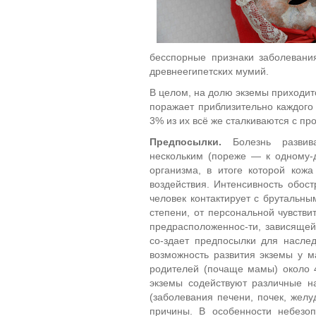
бесспорные признаки заболеван
древнеегипетских мумий.
В целом, на долю экземы приходит
поражает приблизительно каждого
3% из их всё же сталкиваются с пр
Предпосылки.
Болезнь развива
нескольким (пореже — к одному-д
организма, в итоге которой кож
воздействия. Интенсивность обост
человек контактирует с брутальны
степени, от персональной чувстви
предрасположеннос-ти, зависящей
со-здает предпосылки для насле
возможность развития экземы у м
родителей (почаще мамы) около 
экземы содействуют различные н
(заболевания печени, почек, желу
причины. В особенности небезо