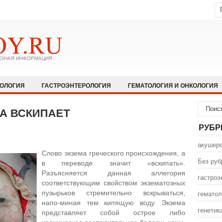
КОЛОГИЯ
ГАСТРОЭНТЕРОЛОГИЯ
ГЕМАТОЛОГИЯ И ОНКОЛОГИЯ
НОЛОГИЯ И АЛЛЕРГОЛОГИЯ
ИНФЕКЦИОННЫЕ ЗАБОЛЕВАНИЯ
ЖА ВСКИПАЕТ
ЩЕСТВО
НЕВРОЛОГИЯ И НЕЙРОХИРУРГИЯ
НЕТРАДИЦИОННАЯ
РУБР
ПСИХИАТРИЯ И ПСИХОЛОГИЯ
ПУЛЬМОЛОГИЯ И РЕАНИМАТОЛО
акушерс
Слово экзема греческого происхождения, а
СЕКСОЛОГИЯ
СТОМАТОЛОГИЯ
ТРАВМАТОЛОГИЯ
УРОЛОГ
Без руб
в переводе значит «вскипать».
Разъясняется данная аллегория
ИНА
ЭНДОКРИНОЛОГИЯ
гастроэ
соответствующим свойством экзематозных
пузырьков стремительно вскрываться,
гематол
напо-миная тем кипящую воду. Экзема
генетик
представляет собой острое либо