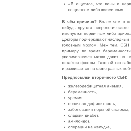
«Я ощутила, что вены и нерв
веществом либо кофеином»
В чём причина?
Более чем в пол
нибудь другого неврологического
именуется первичным либо идиопат
Докторы подчёркивают наследный н
головным мозгом. Меж тем, СБН м
примеру, во время беременности
увеличившаяся матка давит на н
остаётся фактом. Таковой тип за
и развивается на фоне разных неб
Предпосылки вторичного СБН:
железодефицитная анемия,
беременность,
уремия,
почечная дефицитность,
заболевания нервной системы,
сладкий диабет,
амилоидоз,
операции на желудке,