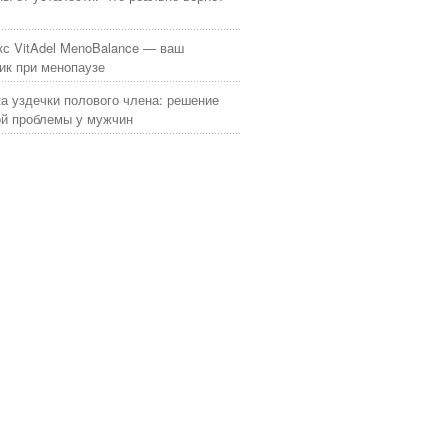
с VitAdel MenoBalance — ваш
к при менопаузе
а уздечки полового члена: решение
й проблемы у мужчин