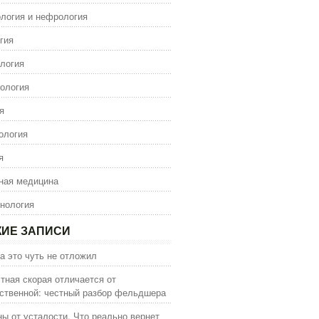
логия и нефрология
гия
логия
ология
я
ология
я
ная медицина
нология
ИЕ ЗАПИСИ
а это чуть не отложил
тная скорая отличается от
ственной: честный разбор фельдшера
ы от усталости. Что реально вернет