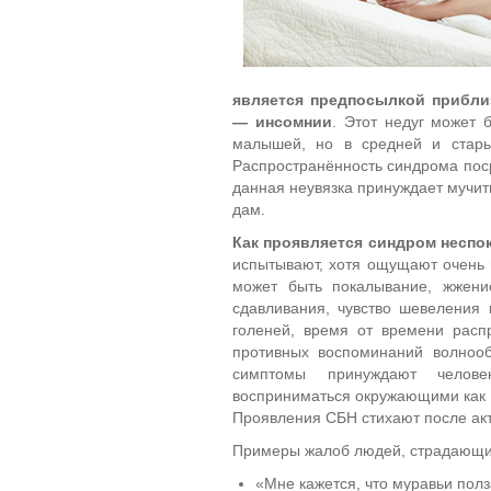
является предпосылкой прибли
— инсомнии
. Этот недуг может 
малышей, но в средней и старый
Распространённость синдрома поср
данная неувязка принуждает мучит
дам.
Как проявляется синдром неспо
испытывают, хотя ощущают очень п
может быть покалывание, жжение
сдавливания, чувство шевеления
голеней, время от времени расп
противных воспоминаний волнооб
симптомы принуждают челове
восприниматься окружающими как с
Проявления СБН стихают после ак
Примеры жалоб людей, страдающи
«Мне кажется, что муравьи полз