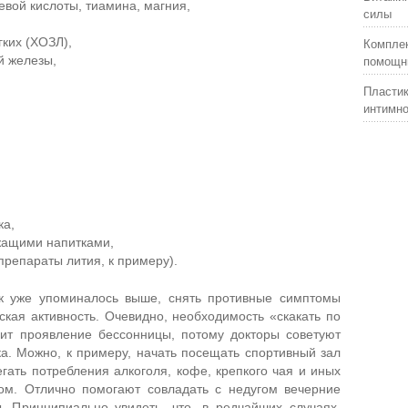
евой кислоты, тиамина, магния,
силы
ких (ХОЗЛ),
Комплек
помощни
й железы,
Пластик
интимно
ка,
жащими напитками,
репараты лития, к примеру).
к уже упоминалось выше, снять противные симптомы
кая активность. Очевидно, необходимость «скакать по
лит проявление бессонницы, потому докторы советуют
ка. Можно, к примеру, начать посещать спортивный зал
егать потребления алкоголя, кофе, крепкого чая и иных
ом. Отлично помогают совладать с недугом вечерние
. Принципиально увидеть, что, в редчайших случаях,