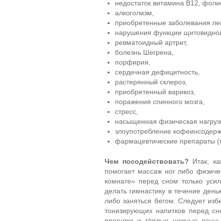
недостаток витамина В12, фоли
алкоголизм,
приобретенные заболевания лег
нарушения функции щитовидно
ревматоидный артрит,
болезнь Шегрена,
порфирия,
сердечная дефицитность,
растерянный склероз,
приобретенный варикоз,
поражения спинного мозга,
стресс,
насыщенная физическая нагруз
злоупотребление кофеинсодер
фармацевтические препараты (п
Чем посодействовать?
Итак, ка
помогает массаж ног либо физичес
комнате» перед сном только уси
делать гимнастику в течение день
либо заняться бегом. Следует изб
тонизирующих напитков перед сн
прогулки и тёплые ножные ванны