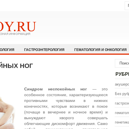
КОЛОГИЯ
ГАСТРОЭНТЕРОЛОГИЯ
ГЕМАТОЛОГИЯ И ОНКОЛОГИЯ
НОЛОГИЯ И АЛЛЕРГОЛОГИЯ
ИНФЕКЦИОННЫЕ ЗАБОЛЕВАНИЯ
ЙНЫХ НОГ
ЩЕСТВО
НЕВРОЛОГИЯ И НЕЙРОХИРУРГИЯ
НЕТРАДИЦИОННАЯ
РУБР
ПСИХИАТРИЯ И ПСИХОЛОГИЯ
ПУЛЬМОЛОГИЯ И РЕАНИМАТОЛО
акушерс
Синдром неспокойных ног
— это
СЕКСОЛОГИЯ
СТОМАТОЛОГИЯ
ТРАВМАТОЛОГИЯ
УРОЛОГ
Без руб
особенное состояние, характеризующееся
противными чувствами в нижних
ИНА
ЭНДОКРИНОЛОГИЯ
гастроэ
конечностях, которые возникают в покое
(почаще в вечернее и ночное время) и
гематол
вынуждают хворого совершать
генетик
облегчающие дискомфорт движения. Само