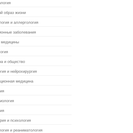
ология
й образ жизни
огия и аллергология
ионные заболевания
я медицины
огия
а и общество
гия и нейрохирургия
ционная медицина
ия
мология
ия
рия и психология
огия и реаниматология