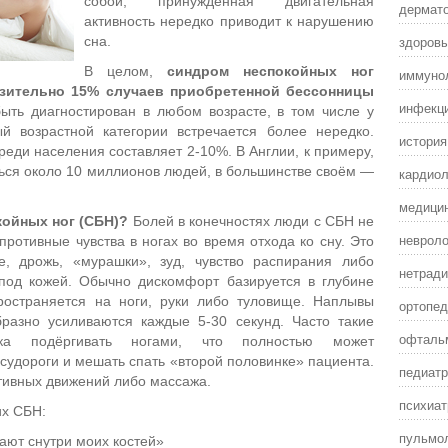
собой, принужденная двигательная
дермат
активность нередко приводит к нарушению
здоровы
сна.
В целом,
синдром неспокойных ног
иммунол
зительно 15% случаев приобретенной бессонницы
инфекц
быть диагностирован в любом возрасте, в том числе у
 возрастной категории встречается более нередко.
истори
еди населения составляет 2-10%. В Англии, к примеру,
ься около 10 миллионов людей, в большинстве своём —
кардиол
медицин
койных ног (СБН)?
Болей в конечностях люди с СБН не
невроло
ротивные чувства в ногах во время отхода ко сну. Это
, дрожь, «мурашки», зуд, чувство распирания либо
нетради
 под кожей. Обычно дискомфорт базируется в глубине
ространяется на ноги, руки либо туловище.
Наплывы
ортопед
разно усиливаются каждые 5-30 секунд. Часто такие
офталь
ка подёргивать ногами, что полностью может
удороги и мешать спать «второй половинке» пациента.
педиатр
тивных движений либо массажа.
психиат
х СБН:
пульмол
ают снутри моих костей»