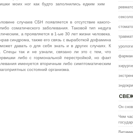
ишки моих ног как будто заполнились едким хим
ревмато
сексоло
овине случаев СБН появляется в отсутствие какого-
стомато
 либо соматического заболевания. Таковой тип недуга
ическим, а проявляется в 1-ые 30 лет жизни человека.
травмат
рав синдрома, также его связь с выработкой дофамина
урологи
ожет давать о для себя знать и в других случаях. К
. Спецы так и не узнали, связано ли это с тем, что
фармак
ервишки либо с гормональной перестройкой, но факт
болевания именуется вторичным либо симптоматическим
хирурги
лагоприятных состояний организма.
экстрен
эндокри
СВЕЖ
Он снов
Чем час
государ
Витамин