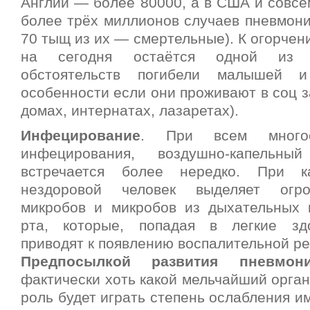
Англии — более 80000, а в США и совсем
более трёх миллионов случаев пневмони
70 тыщ из их — смертельные). К огорчен
на сегодня остаётся одной из 
обстоятельств погибели малышей и
особенности если они проживают в соц з
домах, интернатах, лазаретах).
Инфецирование
.
При всем многооб
инфецирования, воздушно-капельны
встречается более нередко. При 
нездоровой человек выделяет огро
микробов и микробов из дыхательных 
рта, которые, попадая в легкие здо
приводят к появлению воспалительной ре
Предпосылкой развития пневмон
фактически хоть какой мельчайший орган
роль будет играть степень ослабления и