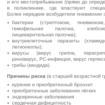
и его местопребывание (прямо до опред
в поликлинике, где властвуют специ
Более нередкие возбудители пневмонии э
бактерии (стрептококк, пневмококк
гемофильная палочка, клебси
пищеварительная палочка);
внутриклеточные паразиты (хламид
легионеллы);
вирусы (вирус гриппа, парагрип
риновирус, РС-инфекция, вирус герпеса
грибы (кандида).
Причины риска
(в старшей возрастной г
курение и приобретенный бронхит
приобретенные заболевания лёгких
эндокринные заболевания
сердечная дефицитность