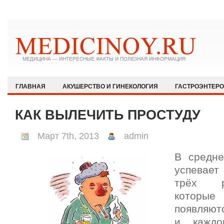
ГЛАВНАЯ
АКУШЕРСТВО И ГИНЕКОЛОГИЯ
ГАСТРОЭНТЕР
ЗДОРОВЫЙ ОБРАЗ ЖИЗНИ
ИММУНОЛОГИЯ И АЛЛЕРГОЛОГИЯ
КАК ВЫЛЕЧИТЬ ПРОСТУДУ
КАРДИОЛОГИЯ
МЕДИЦИНА И ОБЩЕСТВО
НЕВРОЛОГИЯ И
Март 7th, 2013
admin
ОФТАЛЬМОЛОГИЯ
ПЕДИАТРИЯ
ПСИХИАТРИЯ И ПСИХОЛ
В средне
РЕВМАТОЛОГИЯ И НЕФРОЛОГИЯ
СЕКСОЛОГИЯ
СТОМАТО
успевае
ХИРУРГИЯ
ЭКСТРЕННАЯ МЕДИЦИНА
ЭНДОКРИНОЛОГИЯ
трёх р
которые
появляют
и каждо