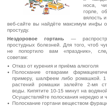
носа, ч
горле, о
вялость 
веб-сайте вы найдёте максимум инфы о 
простуду.
Нездоровое гортань
— распростра
простудных болезней. Для того, чтоб ч
не попортило вам «праздник», сле
советам:
Отказ от курения и приёма алкоголя
Полоскание отварами фармацевтиче
примеру, шалфеем либо ромашкой. 1
растений ромашки залейте 2-мя ст
воды. Кипятите 10-15 минут на водяной
Осуществляйте полоскания нередко и ч
Полоскание гортани веществом фурац