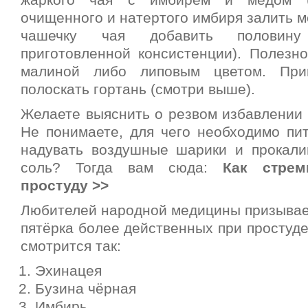
жаркого чая с имбирём и мёдом (ч
очищенного и натертого имбиря залить ме
чашечку чая добавить половин
приготовленной консистенции). Полезно
малиной либо липовым цветом. При
полоскать гортань (смотри выше).
Желаете выяснить о резвом избавлении 
Не понимаете, для чего необходимо пит
надувать воздушные шарики и прокали
соль? Тогда вам сюда:
Как стрем
простуду >>
Любителей народной медицины призываем
пятёрка более действенных при простуде
смотрится так:
Эхинацея
Бузина чёрная
Имбирь