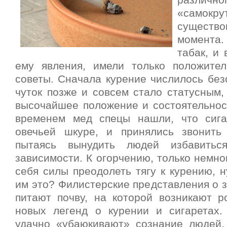
разли
«сам
сущест
момента
табак, и
ему явления, имели только положите
советы. Сначала курение числилось без
чуток позже и совсем стало статусным
высочайшее положение и состоятельност
временем мед спецы нашли, что сига
овечьей шкуре, и принялись звонить
пытаясь вынудить людей избавитьс
зависимости. К огорчению, только немно
себя силы преодолеть тягу к курению, 
им это? Филистерские представления о 
питают почву, на которой возникают р
новых легенд о курении и сигаретах.
удачно «убаюкивают» сознание людей,