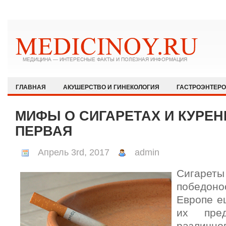
ГЛАВНАЯ
АКУШЕРСТВО И ГИНЕКОЛОГИЯ
ГАСТРОЭНТЕР
ЗДОРОВЫЙ ОБРАЗ ЖИЗНИ
ИММУНОЛОГИЯ И АЛЛЕРГОЛОГИЯ
МИФЫ О СИГАРЕТАХ И КУРЕН
КАРДИОЛОГИЯ
МЕДИЦИНА И ОБЩЕСТВО
НЕВРОЛОГИЯ И
ПЕРВАЯ
ОФТАЛЬМОЛОГИЯ
ПЕДИАТРИЯ
ПСИХИАТРИЯ И ПСИХОЛ
Апрель 3rd, 2017
admin
РЕВМАТОЛОГИЯ И НЕФРОЛОГИЯ
СЕКСОЛОГИЯ
СТОМАТО
Сигаре
ХИРУРГИЯ
ЭКСТРЕННАЯ МЕДИЦИНА
ЭНДОКРИНОЛОГИЯ
победон
Европе ещ
их пре