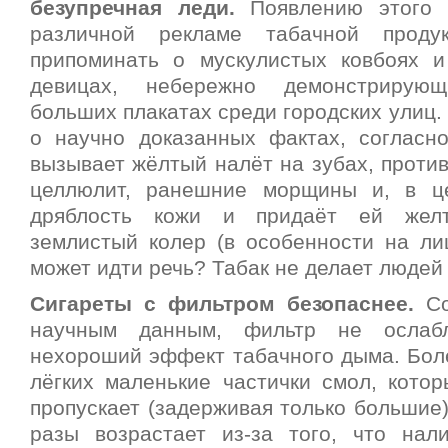
безупречная леди.
Появлению этого
различной рекламе табачной проду
припоминать о мускулистых ковбоях 
девицах, небережно демонстрирую
больших плакатах среди городских улиц.
о научно доказанных фактах, согласн
вызывает жёлтый налёт на зубах, против
целлюлит, ранешние морщины и, в це
дряблость кожи и придаёт ей желто
землистый колер (в особенности на лиц
может идти речь? Табак не делает людей
Сигареты с фильтром безопаснее.
Со
научным данным, фильтр не ослабл
нехороший эффект табачного дыма. Бол
лёгких маленькие частички смол, котор
пропускает (задерживая только большие)
разы возрастает из-за того, что нал