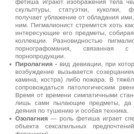
фетиша играют изображения тела чел
скульптуры, статуэтки, куколки, 
получает ублажение от обладания ими,
ним. Пигмалионист стремится хоть ка
интересующие его предметы, собирая
коллекции. Разновидностью пигмали
порнографомания, связанная с
порнопродукции.
Пиролагния -
вид девиации, при кото
возбуждение вызывается созерцанием
камина, костра) либо пожара. В тяж
сопровождаться патологическим рвен
Время от времени симпатичными стан
лишь сами пылающие предметы, да 
деяния по тушению и особая техника.
Озолагния
— роль фетиша играет сп
объекта сексапильных предпочтени