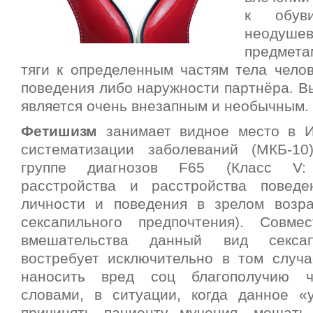
к обув
неодуше
предметам
тяги к определенным частям тела челов
поведения либо наружности партнёра. В
является очень внезапным и необычным.
Фетишизм
занимает видное место в И
систематизации заболеваний (МКБ-10
группе диагнозов F65 (Класс V: 
расстройства и расстройства поведе
личности и поведения в зрелом возра
сексапильного предпочтения). Совм
вмешательства данный вид сексап
востребует исключительно в том случа
наносить вред соц благополучию ч
словами, в ситуации, когда данное «