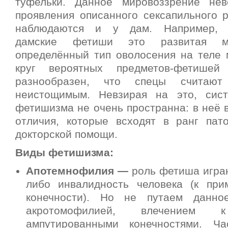
туфельки. Данное мировоззрение нев
проявления описанного сексапильного р
наблюдаются и у дам. Например, р
дамские фетиши это развитая му
определённый тип оволосения на теле 
круг вероятных предметов-фетише
разнообразен, что спецы считают
неистощимым. Невзирая на это, сист
фетишизма не очень пространна: в неё 
отличия, которые всходят в ранг пат
докторской помощи.
Виды фетишизма:
Апотемнофилия —
роль фетиша игра
либо инвалидность человека (к прим
конечности). Но не путаем данно
акротомофилией, влечение
ампутированными конечностями. Ча