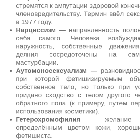
стремятся к ампутации здоровой конеч
членовредительству. Термин ввёл сек
в 1977 году.
Нарциссизм
— направленность полов
себя самого. Человека возбужда
наружность, собственные движения
деяния сосредоточены на сам
мастурбации.
Аутомоносексуализм
— разновиднос
при которой фетишизируемым объ
собственное тело, но только при у
придано сходство с телом другого ч
обратного пола (к примеру, путем п
использования косметики).
Гетерохромофилия
— желание к
определённым цветом кожи, хорош
фетишиста.