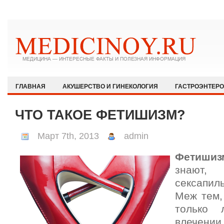
ГЛАВНАЯ
АКУШЕРСТВО И ГИНЕКОЛОГИЯ
ГАСТРОЭНТЕР
ЗДОРОВЫЙ ОБРАЗ ЖИЗНИ
ИММУНОЛОГИЯ И АЛЛЕРГОЛОГИЯ
ЧТО ТАКОЕ ФЕТИШИЗМ?
КАРДИОЛОГИЯ
МЕДИЦИНА И ОБЩЕСТВО
НЕВРОЛОГИЯ И
Март 7th, 2013
admin
ОФТАЛЬМОЛОГИЯ
ПЕДИАТРИЯ
ПСИХИАТРИЯ И ПСИХОЛ
Фетишиз
РЕВМАТОЛОГИЯ И НЕФРОЛОГИЯ
СЕКСОЛОГИЯ
СТОМАТО
знают
ХИРУРГИЯ
ЭКСТРЕННАЯ МЕДИЦИНА
ЭНДОКРИНОЛОГИЯ
сексапи
Меж тем,
только 
влечении