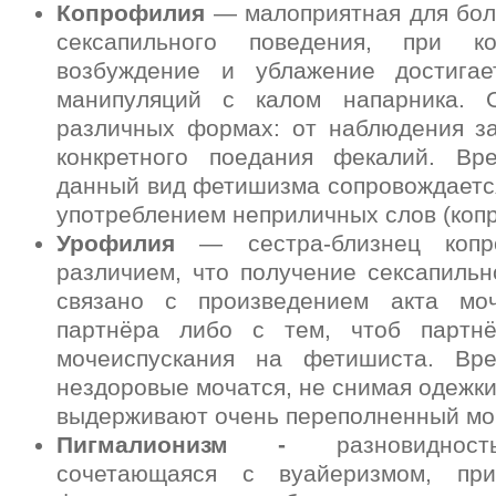
Копрофилия
— малоприятная для бо
сексапильного поведения, при к
возбуждение и ублажение достигае
манипуляций с калом напарника. 
различных формах: от наблюдения з
конкретного поедания фекалий. Вр
данный вид фетишизма сопровождаетс
употреблением неприличных слов (копр
Урофилия
— сестра-близнец копр
различием, что получение сексапиль
связано с произведением акта моч
партнёра либо с тем, чтоб партнё
мочеиспускания на фетишиста. Вр
нездоровые мочатся, не снимая одежки
выдерживают очень переполненный мо
Пигмалионизм -
разновидност
сочетающаяся с вуайеризмом, пр