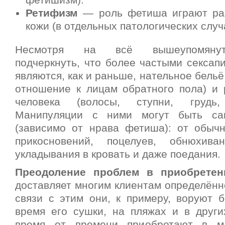
фетишизм).
Ретифизм
— роль фетиша играют ра
кожи (в отдельных патологических слу
Несмотря на всё вышеупомянут
подчеркнуть, что более частыми секса
являются, как и раньше, нательное бель
отношение к лицам обратного пола) и 
человека (волосы, ступни, грудь,
Манипуляции с ними могут быть са
(зависимо от нрава фетиша): от обыч
прикосновений, поцелуев, обнюхиван
укладывания в кровать и даже поедания.
Преодоление проблем в приобрете
доставляет многим клиентам определённ
связи с этим они, к примеру, воруют б
время его сушки, на пляжах и в други
время от времени приобретают в ма