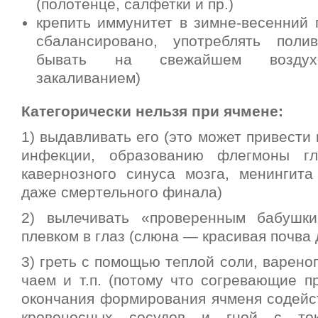
(полотенце, салфетки и пр.)
крепить иммунитет в зимне-весенний 
сбалансировано, употреблять поли
бывать на свежайшем воздухе
закаливанием)
Категорически нельзя при ячмене:
1) выдавливать его (это может привести
инфекции, образованию флегмоны гл
кавернозного синуса мозга, менингита 
даже смертельного финала)
2) вылечивать «проверенным бабуш
плевком в глаз (слюна — красивая почва 
3) греть с помощью теплой соли, вареног
чаем и т.п. (потому что согревающие п
окончания формирования ячменя содей
кровеносных сосудов и гной с то