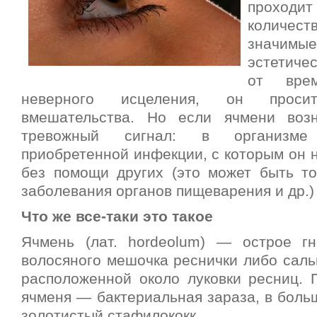
проходит
количест
значим
эстетиче
от вре
неверного исцеления, он просит
вмешательства. Но если ячмени возн
тревожный сигнал: в организме
приобретенной инфекции, с которым он 
без помощи других (это может быть тон
заболевания органов пищеварения и др.)
Что же все-таки это такое
Ячмень (лат. hordeolum) — острое г
волосяного мешочка реснички либо саль
расположенной около луковки ресниц. 
ячменя — бактериальная зараза, в боль
золотистый стафилококк.