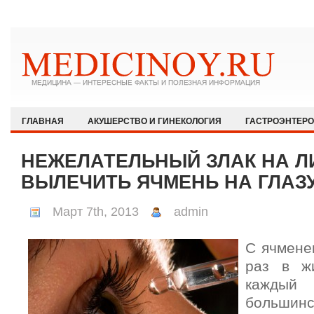
ГЛАВНАЯ
АКУШЕРСТВО И ГИНЕКОЛОГИЯ
ГАСТРОЭНТЕР
ЗДОРОВЫЙ ОБРАЗ ЖИЗНИ
ИММУНОЛОГИЯ И АЛЛЕРГОЛОГИЯ
НЕЖЕЛАТЕЛЬНЫЙ ЗЛАК НА ЛИ
КАРДИОЛОГИЯ
МЕДИЦИНА И ОБЩЕСТВО
НЕВРОЛОГИЯ И
ВЫЛЕЧИТЬ ЯЧМЕНЬ НА ГЛАЗ
ОФТАЛЬМОЛОГИЯ
ПЕДИАТРИЯ
ПСИХИАТРИЯ И ПСИХОЛ
Март 7th, 2013
admin
РЕВМАТОЛОГИЯ И НЕФРОЛОГИЯ
СЕКСОЛОГИЯ
СТОМАТО
С ячмене
ХИРУРГИЯ
ЭКСТРЕННАЯ МЕДИЦИНА
ЭНДОКРИНОЛОГИЯ
раз в жи
кажды
большин