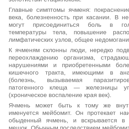
Главные симптомы ячменя: покраснение
века, болезненность при касании. В не
могут присоединиться боль в гол
температуры тела, повышение расп
лимфатических узлов, общее недомогани
К ячменям склонны люди, нередко по
переохлаждению организма, страдаю
нарушениями и приобретенными боле
кишечного тракта, имеющими в ана
(болезнь, вызываемая паразитиро
патогенного клеща — железницы уг
(хроническое воспаление края век).
Ячмень может быть к тому же внут
именуется мейбомит. Он протекает на
обыденный ячмень, и вскрывается в 
мешок. Обычным последствием мейбомит