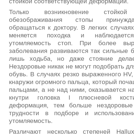
стойкой соответствующей деформации.
Только возникновение стойко
обезображивания стопы принужд
обращаться к доктору. В легких случая
меняется походка и наблюдаетс
утомляемость стоп. При более выр
заболевания развиваются так сильные б
лишь ходьба, но даже стояние делае
Нездоровые никак не могут подобрать д
обувь. В случаях резко выраженного НV,
кнаружи огромного пальца, который почаще
пальцами, а не над ними, оказывается 
кнутри головка I плюсневой кос
деформация, тем больше нездоровые
трудности в подборе и использован
утомляемость.
Различают несколько степеней Hallu