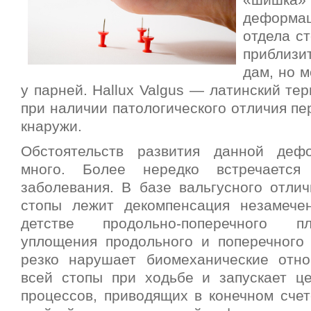
«шишка» 
деформа
отдела с
приблизи
дам, но м
у парней. Hallux Valgus — латинский те
при наличии патологического отличия пе
кнаружи.
Обстоятельств развития данной деф
много. Более нередко встречается
заболевания. В базе вальгусного отлич
стопы лежит декомпенсация незамече
детстве продольно-поперечного пл
уплощения продольного и поперечного 
резко нарушает биомеханические отн
всей стопы при ходьбе и запускает це
процессов, приводящих в конечном счет