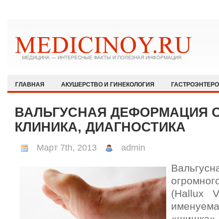
ГЛАВНАЯ
АКУШЕРСТВО И ГИНЕКОЛОГИЯ
ГАСТРОЭНТЕР
ЗДОРОВЫЙ ОБРАЗ ЖИЗНИ
ИММУНОЛОГИЯ И АЛЛЕРГОЛОГИЯ
ВАЛЬГУСНАЯ ДЕФОРМАЦИЯ 
КАРДИОЛОГИЯ
МЕДИЦИНА И ОБЩЕСТВО
НЕВРОЛОГИЯ И
КЛИНИКА, ДИАГНОСТИКА
ОФТАЛЬМОЛОГИЯ
ПЕДИАТРИЯ
ПСИХИАТРИЯ И ПСИХОЛ
Март 7th, 2013
admin
РЕВМАТОЛОГИЯ И НЕФРОЛОГИЯ
СЕКСОЛОГИЯ
СТОМАТО
Вальгус
ХИРУРГИЯ
ЭКСТРЕННАЯ МЕДИЦИНА
ЭНДОКРИНОЛОГИЯ
огромно
(Hallux 
именуе