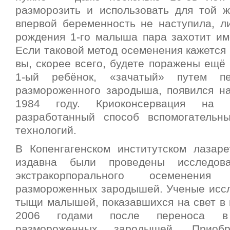
разморозить и использовать для той ж
впервой беременность не наступила, л
рождения 1-го малыша пара захотит и
Если таковой метод осеменения кажется
вы, скорее всего, будете поражены ещё 
1-ый ребёнок, «зачатый» путем п
размороженного зародыша, появился на
1984 году.
Криоконсервация на с
разработанный способ вспомогательн
технологий.
В Копенгагенском институтском лазаре
издавна были проведены исследова
экстракорпорального осеменени
размороженных зародышей. Ученые иссл
тыщи малышей, показавшихся на свет в 
2006 годами после переноса в
размороженных зародышей. Приоб