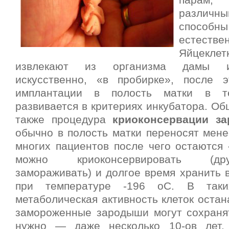
парам
различн
способн
естест
Яйцеклет
извлекают из организма дамы и
искусственно, «в пробирке», после 
имплантации в полость матки в т
развивается в критериях инкубатора. О
также процедура
криоконсервации з
обычно в полость матки переносят мене
многих пациентов после чего остаются 
можно криоконсервировать (др
замораживать) и долгое время хранить 
при температуре -196 оС. В таки
метаболическая активность клеток остан
замороженные зародыши могут сохранят
нужно — даже несколько 10-ов лет