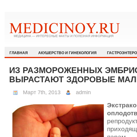
ГЛАВНАЯ
АКУШЕРСТВО И ГИНЕКОЛОГИЯ
ГАСТРОЭНТЕР
ЗДОРОВЫЙ ОБРАЗ ЖИЗНИ
ИММУНОЛОГИЯ И АЛЛЕРГОЛОГИЯ
ИЗ РАЗМОРОЖЕННЫХ ЭМБРИ
КАРДИОЛОГИЯ
МЕДИЦИНА И ОБЩЕСТВО
НЕВРОЛОГИЯ И
ВЫРАСТАЮТ ЗДОРОВЫЕ МА
ОФТАЛЬМОЛОГИЯ
ПЕДИАТРИЯ
ПСИХИАТРИЯ И ПСИХОЛ
Март 7th, 2013
admin
РЕВМАТОЛОГИЯ И НЕФРОЛОГИЯ
СЕКСОЛОГИЯ
СТОМАТО
Экстрак
ХИРУРГИЯ
ЭКСТРЕННАЯ МЕДИЦИНА
ЭНДОКРИНОЛОГИЯ
оплодот
репродук
приходя