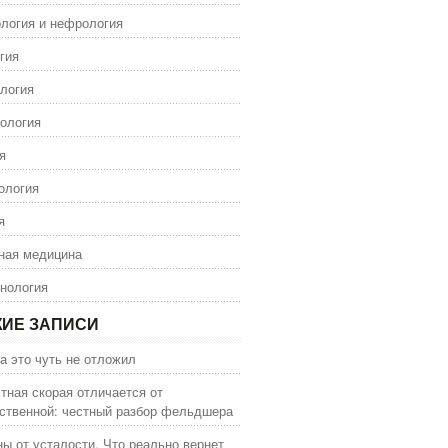
логия и нефрология
гия
логия
ология
я
ология
я
ная медицина
нология
ИЕ ЗАПИСИ
а это чуть не отложил
тная скорая отличается от
ственной: честный разбор фельдшера
ы от усталости. Что реально вернет