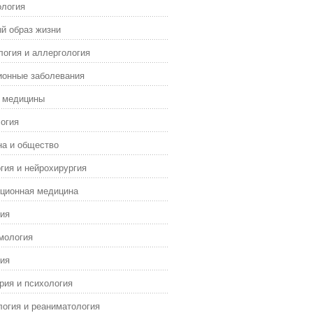
ология
й образ жизни
огия и аллергология
ионные заболевания
я медицины
огия
а и общество
гия и нейрохирургия
ционная медицина
ия
мология
ия
рия и психология
огия и реаниматология