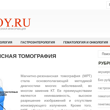
КОЛОГИЯ
ГАСТРОЭНТЕРОЛОГИЯ
ГЕМАТОЛОГИЯ И ОНКОЛОГИЯ
НОЛОГИЯ И АЛЛЕРГОЛОГИЯ
ИНФЕКЦИОННЫЕ ЗАБОЛЕВАНИЯ
НСНАЯ ТОМОГРАФИЯ
ЩЕСТВО
НЕВРОЛОГИЯ И НЕЙРОХИРУРГИЯ
НЕТРАДИЦИОННАЯ
РУБР
ПСИХИАТРИЯ И ПСИХОЛОГИЯ
ПУЛЬМОЛОГИЯ И РЕАНИМАТОЛО
акушерс
Магнитно-резонансная томография (МРТ)
СЕКСОЛОГИЯ
СТОМАТОЛОГИЯ
ТРАВМАТОЛОГИЯ
УРОЛОГ
Без руб
стала основополагающей методикой
диагностики многих заболеваний, во
ИНА
ЭНДОКРИНОЛОГИЯ
гастроэ
многом заменив КТ. Ее преимуществами
являются неинвазивность, высокое
гематол
разрешение изображений и отсутствие
генетик
ионизирующего излучения. Кроме того,