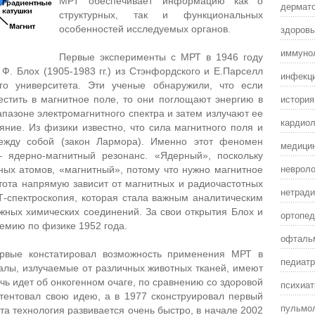
МРТ обеспечивает информацию как о
дермат
структурных, так и функциональных
здоровы
особенностей исследуемых органов.
иммунол
Первые эксперименты с МРТ в 1946 году
 Ф. Блох (1905-1983 гг.) из Стэнфордского и Е.Парселл
инфекц
ого университета. Эти ученые обнаружили, что если
истори
стить в магнитное поле, то они поглощают энергию в
азоне электромагнитного спектра и затем излучают ее
кардиол
ние. Из физики известно, что сила магнитного поля и
между собой (закон Лармора). Именно этот феномен
медицин
 ядерно-магнитный резонанс. «Ядерный», поскольку
невроло
ных атомов, «магнитный», потому что нужно магнитное
стота напрямую зависит от магнитных и радиочастотных
нетради
Т-спектроскопия, которая стала важным аналитическим
жных химических соединений. За свои открытия Блох и
ортопед
емию по физике 1952 года.
офталь
ервые констатировал возможность применения МРТ в
педиатр
алы, излучаемые от различных животных тканей, имеют
ечь идет об онкогенном очаге, по сравнению со здоровой
психиат
атентовал свою идею, а в 1977 сконструировал первый
пульмол
эта технология развивается очень быстро, в начале 2002