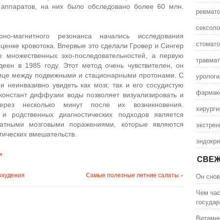
аппаратов, на них было обследовано более 60 млн.
ревмато
сексоло
но-магнитного резонанса начались исследования
стомато
ценке кровотока. Впервые это сделали Гровер и Сингер
ье множественных эхо-последовательностей, а первую
травмат
еен в 1985 году. Этот метод очень чувствителен, он
нице между подвижными и стационарными протонами. С
урологи
 неинвазивно увидеть как мозг, так и его сосудистую
фармак
констант диффузии воды позволяет визуализировать и
ерез несколько минут после их возникновения.
хирурги
 родственных диагностических подходов является
экстрен
атными мозговыми поражениями, которые являются
тических вмешательств.
эндокри
я
СВЕЖ
охудения
Самые полезные летние салаты
»
Он снов
Чем час
государ
Витамин