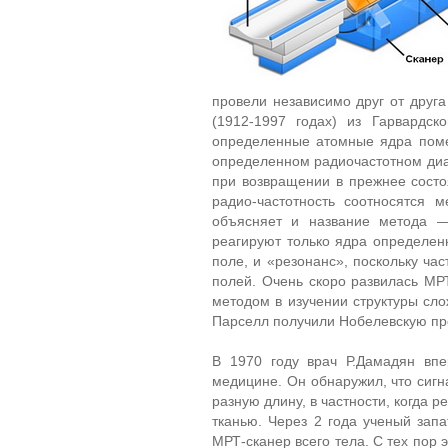
провели независимо друг от друга
(1912-1997 годах) из Гарвардск
определенные атомные ядра поме
определенном радиочастотном диап
при возвращении в прежнее состоя
радио-частотность соотносятся 
объясняет и название метода —
реагируют только ядра определен
поле, и «резонанс», поскольку ча
полей. Очень скоро развилась МР
методом в изучении структуры сло
Парселл получили Нобелевскую пр
В 1970 году врач Р.Дамадян вп
медицине. Он обнаружил, что сигн
разную длину, в частности, когда р
тканью. Через 2 года ученый зап
МРТ-сканер всего тела. С тех пор 