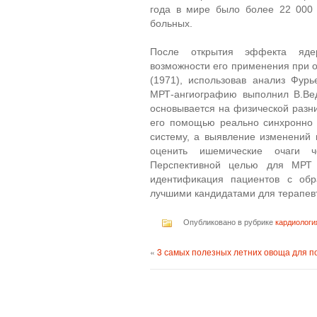
года в мире было более 22 000 
больных.
После открытия эффекта ядер
возможности его применения при о
(1971), использовав анализ Фур
МРТ-ангиографию выполнил В.Вед
основывается на физической раз
его помощью реально синхронно и
систему, а выявление изменений 
оценить ишемические очаги ч
Перспективной целью для МРТ и
идентификация пациентов с обр
лучшими кандидатами для терапев
Опубликовано в рубрике
кардиологи
«
3 самых полезных летних овоща для п