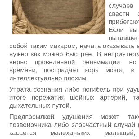
случаев
свести 
прибегаю
Если вы
пытавше
собой таким макаром, начать оказывать
нужно как можно быстрее. В неприятном
верно проведенной реанимации, но
времени, пострадает кора мозга, и 
интеллектуально плохим.
Утрата сознания либо погибель при уду
итоге пережатия шейных артерий, та
дыхательных путей.
Предпосылкой удушения может та
позвоночника либо злосчастный случай 
касается малеханьких малыше