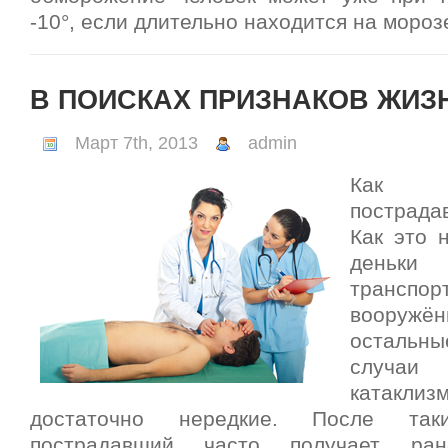
-10°, если длительно находится на мороз
В ПОИСКАХ ПРИЗНАКОВ ЖИЗ
Март 7th, 2013
admin
Как н
пострада
Как это 
деньк
транспор
вооружё
остальн
случаи
катакл
достаточно нередкие. После так
пострадавший часто получает ра