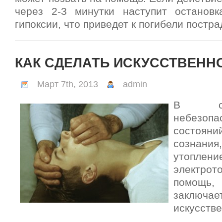
через 2-3 минутки наступит останов
гипоксии, что приведет к погибели постр
КАК СДЕЛАТЬ ИСКУССТВЕНН
Март 7th, 2013
admin
В сл
небезоп
состоян
сознан
утопле
электрото
помощ
заключае
искусств