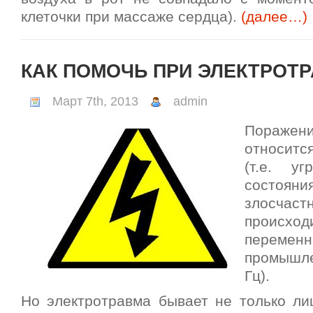
клеточки при массаже сердца).
(далее…)
КАК ПОМОЧЬ ПРИ ЭЛЕКТРОТ
Март 7th, 2013
admin
Поражен
относитс
(т.е. у
состояни
злосча
происход
перем
промышле
Гц).
Но электротравма бывает не только ли