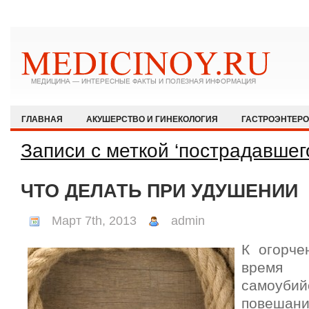
ГЛАВНАЯ
АКУШЕРСТВО И ГИНЕКОЛОГИЯ
ГАСТРОЭНТЕР
ЗДОРОВЫЙ ОБРАЗ ЖИЗНИ
ИММУНОЛОГИЯ И АЛЛЕРГОЛОГИЯ
Записи с меткой ‘пострадавшег
КАРДИОЛОГИЯ
МЕДИЦИНА И ОБЩЕСТВО
НЕВРОЛОГИЯ И
ЧТО ДЕЛАТЬ ПРИ УДУШЕНИИ
ОФТАЛЬМОЛОГИЯ
ПЕДИАТРИЯ
ПСИХИАТРИЯ И ПСИХОЛ
РЕВМАТОЛОГИЯ И НЕФРОЛОГИЯ
СЕКСОЛОГИЯ
СТОМАТО
Март 7th, 2013
admin
ХИРУРГИЯ
ЭКСТРЕННАЯ МЕДИЦИНА
ЭНДОКРИНОЛОГИЯ
К огорче
время 
самоу
повешани