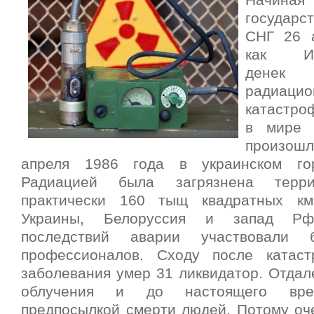
Начиная
государст
СНГ 26 а
как Инт
денек 
радиаци
катастро
в мире 
произош
апреля 1986 года в украинском го
Радиацией была загрязнена терр
практически 160 тыщ квадратных км
Украины, Белоруссия и запад Рф
последствий аварии участвовали
профессионалов. Сходу после катас
заболевания умер 31 ликвидатор. Отдал
облучения и до настоящего врем
предпосылкой смерти людей. Потому оч