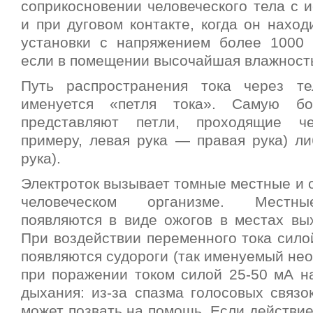
соприкосновении человеческого тела с и
и при дуговом контакте, когда он наход
установки с напряжением более 1000 
если в помещении высочайшая влажность
Путь распространения тока через те
именуется «петля тока». Самую бо
представляют петли, проходящие ч
примеру, левая рука — правая рука) ли
рука).
Электроток вызывает томные местные и 
человеческом организме. Местны
появляются в виде ожогов в местах вых
При воздействии переменного тока сило
появляются судороги (так именуемый нео
при поражении током силой 25-50 мА на
дыхания: из-за спазма голосовых связо
может позвать на помощь. Если действие 