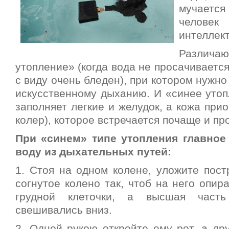
мучаетс
человек
интеллек
Разли
утопление» (когда вода не просачивается
с виду очень бледен), при котором нужно
искусственному дыханию. И «синее утоп
заполняет легкие и желудок, а кожа пр
колер), которое встречается почаще и пр
При «синем» типе утопления главное
воду из дыхательных путей:
1. Стоя на одном колене, уложите пост
согнутое колено так, чтоб на него опир
грудной клеточки, а высшая част
свешивались вниз.
2. Одной рукою откройте ему рот, а др