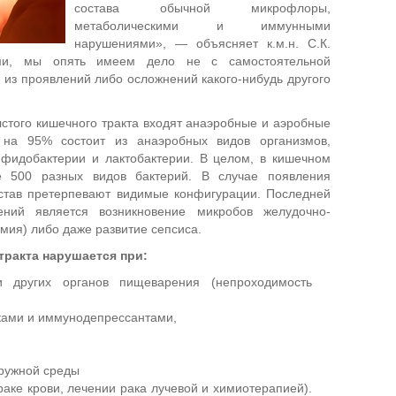
состава обычной микрофлоры,
метаболическими и иммунными
нарушениями», — объясняет к.м.н. С.К.
ами, мы опять имеем дело не с самостоятельной
 из проявлений либо осложнений какого-нибудь другого
стого кишечного тракта входят анаэробные и аэробные
на 95% состоит из анаэробных видов организмов,
ифидобактерии и лактобактерии. В целом, в кишечном
е 500 разных видов бактерий. В случае появления
остав претерпевают видимые конфигурации. Последней
ений является возникновение микробов желудочно-
емия) либо даже развитие сепсиса.
ракта нарушается при:
и других органов пищеварения (непроходимость
ками и иммунодепрессантами,
аружной среды
ке крови, лечении рака лучевой и химиотерапией).