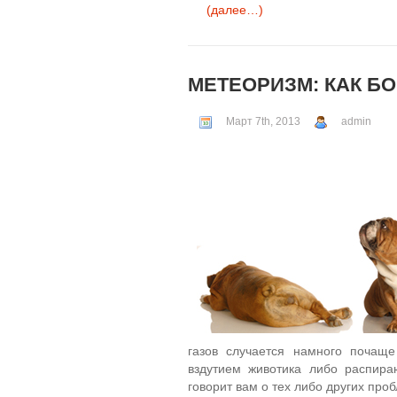
(далее…)
МЕТЕОРИЗМ: КАК Б
Март 7th, 2013
admin
газов случается намного почаще
вздутием животика либо распира
говорит вам о тех либо других про