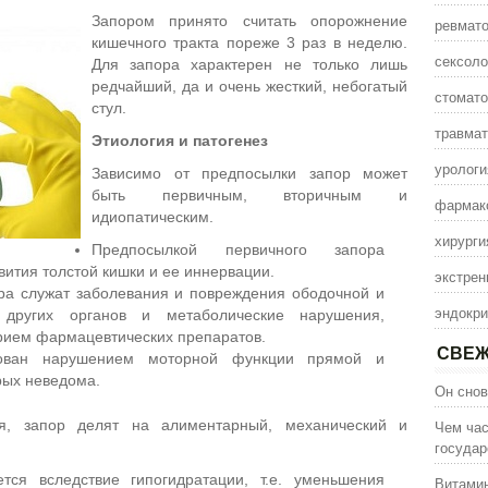
Запором принято считать опорожнение
ревмато
кишечного тракта пореже 3 раз в неделю.
сексоло
Для запора характерен не только лишь
редчайший, да и очень жесткий, небогатый
стомато
стул.
травмат
Этиология и патогенез
урологи
Зависимо от предпосылки запор может
быть первичным, вторичным и
фармак
идиопатическим.
хирурги
Предпосылкой первичного запора
вития толстой кишки и ее иннервации.
экстрен
ра служат заболевания и повреждения ободочной и
эндокри
 других органов и метаболические нарушения,
рием фармацевтических препаратов.
СВЕЖ
нован нарушением моторной функции прямой и
рых неведома.
Он снов
ия, запор делят на алиментарный, механический и
Чем час
государ
тся вследствие гипогидратации, т.е. уменьшения
Витамин