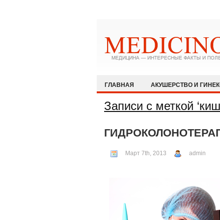
ГЛАВНАЯ
АКУШЕРСТВО И ГИНЕ
ЗДОРОВЫЙ ОБРАЗ ЖИЗНИ
ИММУ
Записи с меткой ‘киш
КАРДИОЛОГИЯ
МЕДИЦИНА И ОБ
ГИДРОКОЛОНОТЕРА
ОФТАЛЬМОЛОГИЯ
ПЕДИАТРИЯ
Март 7th, 2013
admin
РЕВМАТОЛОГИЯ И НЕФРОЛОГИЯ
ХИРУРГИЯ
ЭКСТРЕННАЯ МЕДИЦ