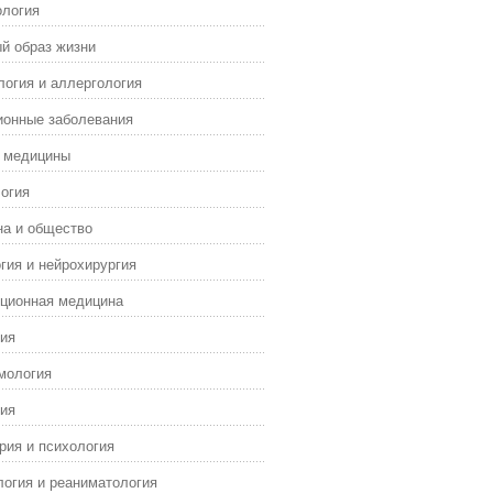
ология
й образ жизни
огия и аллергология
ионные заболевания
я медицины
огия
а и общество
гия и нейрохирургия
ционная медицина
ия
мология
ия
рия и психология
огия и реаниматология