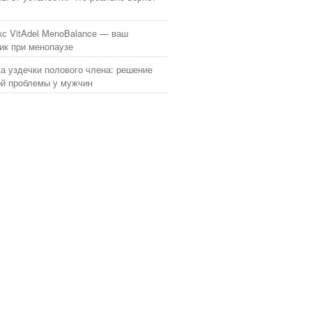
с VitAdel MenoBalance — ваш
к при менопаузе
а уздечки полового члена: решение
й проблемы у мужчин