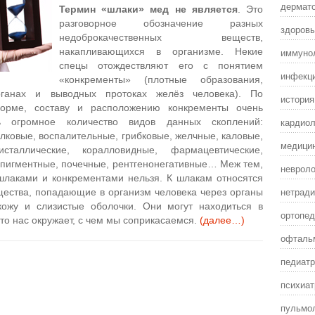
дермат
Термин «шлаки» мед не является
. Это
разговорное обозначение разных
здоровы
недоброкачественных веществ,
накапливающихся в организме. Некие
иммунол
спецы отождествляют его с понятием
инфекц
«конкременты» (плотные образования,
ганах и выводных протоках желёз человека). По
истори
орме, составу и расположению конкременты очень
кардиол
ь огромное количество видов данных скоплений:
ковые, воспалительные, грибковые, желчные, каловые,
медицин
исталлические, коралловидные, фармацевтические,
 пигментные, почечные, рентгенонегативные… Меж тем,
невроло
шлаками и конкрементами нельзя. К шлакам относятся
нетради
ещества, попадающие в организм
человека через органы
ожу и слизистые оболочки. Они могут находиться в
ортопед
 что нас окружает, с чем мы соприкасаемся.
(далее…)
офталь
педиатр
психиат
пульмол