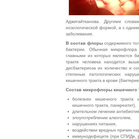
Аджигайтканова. Другими слов
нозологической формой, а с одним
заболевания.
В состав флоры
содержимого тол
бактерии. Обычная микрофлора 
главными из которых являются б
тракте человека находится выш
дисбактериоза их количество и с
степенью патологических наруш
кишечного тракта в крови (бактери
Состав микрофлоры кишечного т
болезнях кишечного тракта 
кишечного тракта, панкреатит),
длительном лечении антибиоти
злоупотреблении алкоголем,
нарушениях питания,
воздействии вредных причин н
иммунодефиците (при СПИДе, ра