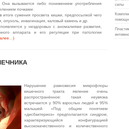
. Она вызывается либо понижением употребления
силы
елением почками.
Комплек
в итоге сужения просвета кишки, предпосылкой чего
помощни
и, опухоль, инвагинация, каловый камень и др.
 появляется у нездоровых с аномалиями развития,
Пластик
ного аппарата и его регуляции при патологии
интимно
далее…)
ШЕЧНИКА
Нарушение равновесия микрофлоры
кишечного тракта явление очень
распространённое: такая неувязка
встречается у 90% взрослых людей и 95%
малышей. «Под общим понятием
«дисбактериоз» предполагается синдром,
характеризующийся конфигурацией
высококачественного и количественного