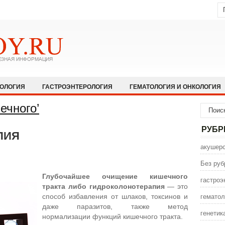
КОЛОГИЯ
ГАСТРОЭНТЕРОЛОГИЯ
ГЕМАТОЛОГИЯ И ОНКОЛОГИЯ
НОЛОГИЯ И АЛЛЕРГОЛОГИЯ
ИНФЕКЦИОННЫЕ ЗАБОЛЕВАНИЯ
ечного’
ЩЕСТВО
НЕВРОЛОГИЯ И НЕЙРОХИРУРГИЯ
НЕТРАДИЦИОННАЯ
РУБР
ПИЯ
ПСИХИАТРИЯ И ПСИХОЛОГИЯ
ПУЛЬМОЛОГИЯ И РЕАНИМАТОЛО
акушерс
СЕКСОЛОГИЯ
СТОМАТОЛОГИЯ
ТРАВМАТОЛОГИЯ
УРОЛОГ
Без руб
ИНА
ЭНДОКРИНОЛОГИЯ
Глубочайшее очищение кишечного
гастроэ
тракта либо гидроколонотерапия
— это
гематол
способ избавления от шлаков, токсинов и
даже паразитов, также метод
генетик
нормализации функций кишечного тракта.