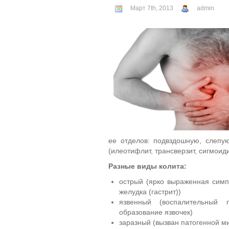
Март 7th, 2013
admin
ее отделов: подвздошную, слепу
(илеотифлит, трансверзит, сигмоидит
Разные виды колита:
острый (ярко выраженная симпт
желудка (гастрит))
язвенный (воспалительный 
образование язвочек)
заразный (вызван патогенной 