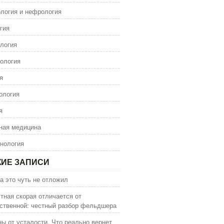
логия и нефрология
гия
логия
ология
я
ология
я
ная медицина
нология
ИЕ ЗАПИСИ
а это чуть не отложил
тная скорая отличается от
ственной: честный разбор фельдшера
ы от усталости. Что реально вернет