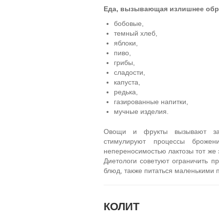
Еда, вызывающая излишнее обр
бобовые,
темный хлеб,
яблоки,
пиво,
грибы,
сладости,
капуста,
редька,
газированные напитки,
мучные изделия.
Овощи и фрукты вызывают зав
стимулируют процессы брожен
непереносимостью лактозы тот же 
Диетологи советуют ограничить п
блюд, также питаться маленькими 
КОЛИТ