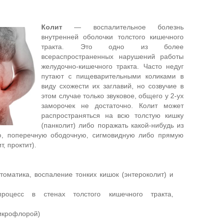
Колит
— воспалительное болезнь
внутренней оболочки толстого кишечного
тракта. Это одно из более
всераспространенных нарушений работы
желудочно-кишечного тракта. Часто недуг
путают с пищеварительными коликами в
виду схожести их заглавий, но созвучие в
этом случае только звуковое, общего у 2-ух
заморочек не достаточно. Колит может
распространяться на всю толстую кишку
(панколит) либо поражать какой-нибудь из
ю, поперечную ободочную, сигмовидную либо прямую
, проктит).
оматика, воспаление тонких кишок (энтероколит) и
процесс в стенах толстого кишечного тракта,
микрофлорой)